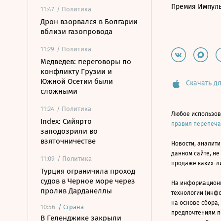
Премия Импул
11:47
/ Политика
Дрон взорвался в Болгарии
вблизи газопровода
11:29
/ Политика
Медведев: переговоры по
конфликту Грузии и
Южной Осетии были
Скачать дл
сложными
11:24
/ Политика
Любое использов
Index: Сийярто
правил перепеч
заподозрили во
взяточничестве
Новости, аналити
данном сайте, не
11:09
/ Политика
продаже каких-л
Турция ограничила проход
судов в Черное море через
На информацион
пролив Дарданеллы
технологии (инф
на основе сбора,
10:56
/
Страна
предпочтениям п
В Геленджике закрыли