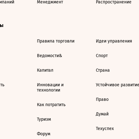
мпаний
Менеджмент
Распространение
ты
Правила торговли
Идеи управления
Ведомости&
Спорт
Капитал
Страна
ть
Инновации и
Устойчивое развити
технологии
Право
Как потратить
Думай
Туризм
Техуспех
Форум