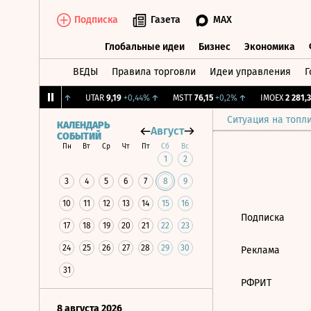
Подписка
Газета
MAX
Глобальные идеи
Бизнес
Экономика
ВЕДЫ
Правила торговли
Идеи управления
Г
Глобальные идеи
Бизнес
Экономик
ж.
12,239
+1,31%
↑
UTAR
9,19
+0,44%
↑
MSTT
76,15
+0,2%
↑
IMOEX
2 281,31
Ситуация на топл
КАЛЕНДАРЬ
Август
СОБЫТИЙ
Пн
Вт
Ср
Чт
Пт
Сб
Вс
1
2
3
4
5
6
7
8
9
10
11
12
13
14
15
16
Подписка
17
18
19
20
21
22
23
24
25
26
27
28
29
30
Реклама
31
РФРИТ
8 августа 2026