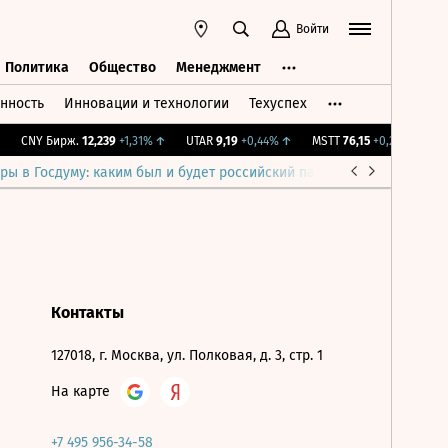
Войти
Политика
Общество
Менеджмент
нность
Инновации и технологии
Техуспех
ть
Политика
Общество
Менеджмент
CNY Бирж.
12,239
+1,31%
↑
UTAR
9,19
+0,44%
↑
MSTT
76,15
+0,2%
↑
IM
ры в Госдуму: каким был и будет российский парламент
Война н
Контакты
127018, г. Москва, ул. Полковая, д. 3, стр. 1
На карте
+7 495 956-34-58