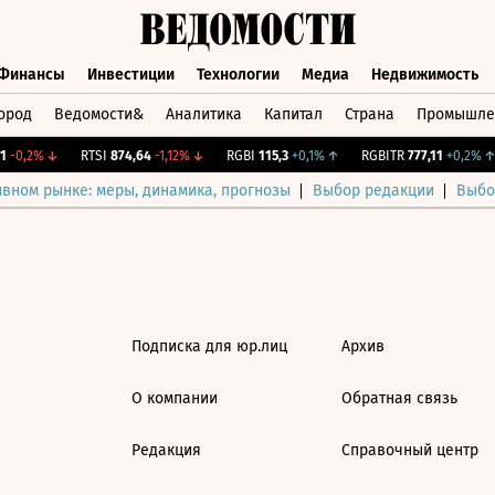
Финансы
Инвестиции
Технологии
Медиа
Недвижимость
ород
Ведомости&
Аналитика
Капитал
Страна
Промышле
а
Финансы
Инвестиции
Технологии
Медиа
Недвижимос
-0,2%
↓
RTSI
874,64
-1,12%
↓
RGBI
115,3
+0,1%
↑
RGBITR
777,11
+0,2%
↑
ивном рынке: меры, динамика, прогнозы
Выбор редакции
Выбо
Подписка для юр.лиц
Архив
О компании
Обратная связь
Редакция
Справочный центр