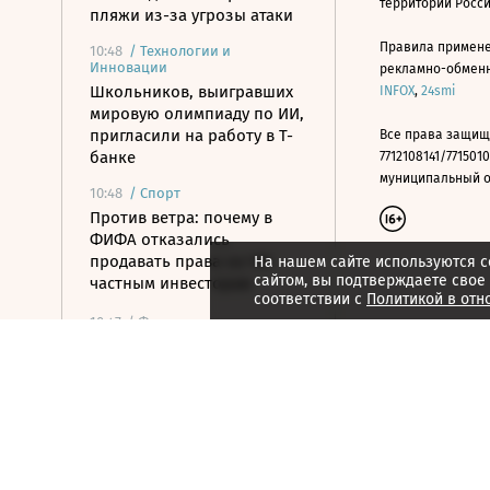
территории Росс
пляжи из-за угрозы атаки
Правила примене
10:48
/
Технологии и
Инновации
рекламно-обменно
Школьников, выигравших
INFOX
,
24smi
мировую олимпиаду по ИИ,
пригласили на работу в Т-
Все права защищ
банке
7712108141/7715010
муниципальный окр
10:48
/
Спорт
Против ветра: почему в
ФИФА отказались
продавать права на ЧМ
На нашем сайте используются c
сайтом, вы подтверждаете свое
частным инвесторам
соответствии с
Политикой в отн
10:47
/ Финансы
Банки повысили ставки по
краткосрочным вкладам до
максимума с марта
10:32
/ Политика
Экс-премьера Украины
могут назначить главой