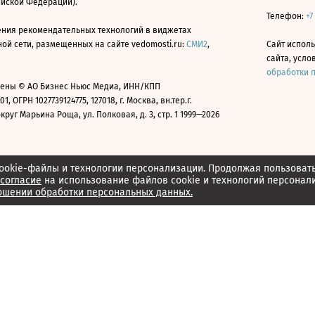
ийской Федерации).
Телефон:
+7
ния рекомендательных технологий в виджетах
й сети, размещенных на сайте vedomosti.ru:
СМИ2
,
Сайт испол
сайта, усл
обработки 
ены © АО Бизнес Ньюс Медиа, ИНН/КПП
01, ОГРН 1027739124775, 127018, г. Москва, вн.тер.г.
уг Марьина Роща, ул. Полковая, д. 3, стр. 1 1999—2026
ookie-файлы и технологии персонализации. Продолжая пользоват
согласие
на использование файлов cookie и технологий персонал
ошении обработки персональных данных.