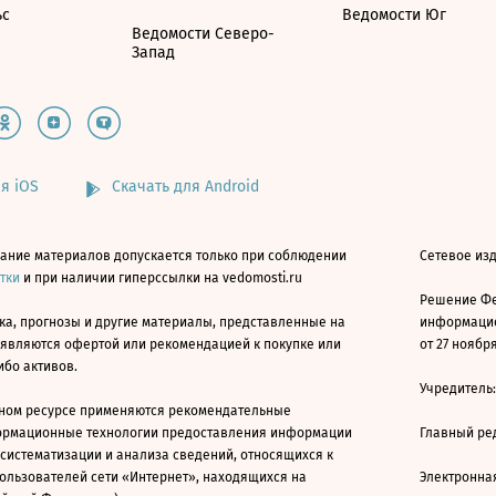
ьс
Ведомости Юг
Ведомости Северо-
Запад
я iOS
Скачать для Android
ание материалов допускается только при соблюдении
Сетевое изд
атки
и при наличии гиперссылки на vedomosti.ru
Решение Фе
ка, прогнозы и другие материалы, представленные на
информацио
 являются офертой или рекомендацией к покупке или
от 27 ноября
ибо активов.
Учредитель
ном ресурсе применяются рекомендательные
ормационные технологии предоставления информации
Главный ре
 систематизации и анализа сведений, относящихся к
ользователей сети «Интернет», находящихся на
Электронна