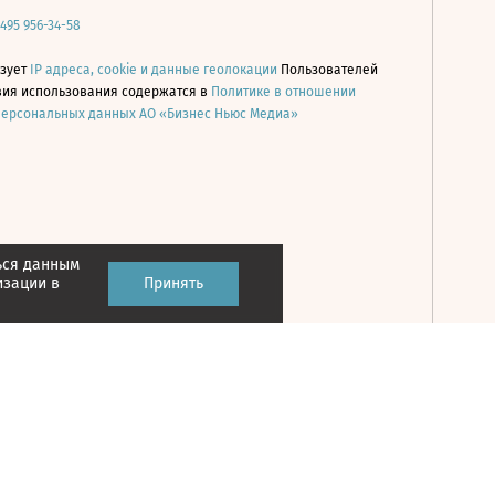
 495 956-34-58
ьзует
IP адреса, cookie и данные геолокации
Пользователей
овия использования содержатся в
Политике в отношении
персональных данных АО «Бизнес Ньюс Медиа»
ься данным
Принять
изации в