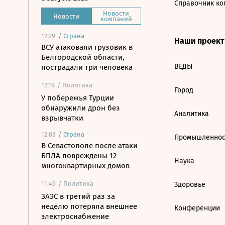
Справочник ко
Новости
Новости
компаний
12:29
/
Страна
Наши проек
ВСУ атаковали грузовик в
Белгородской области,
ВЕДЫ
пострадали три человека
12:19
/ Политика
Город
У побережья Турции
обнаружили дрон без
Аналитика
взрывчатки
12:03
/
Страна
Промышленнос
В Севастополе после атаки
БПЛА повреждены 12
Наука
многоквартирных домов
11:49
/ Политика
Здоровье
ЗАЭС в третий раз за
неделю потеряла внешнее
Конференции
электроснабжение