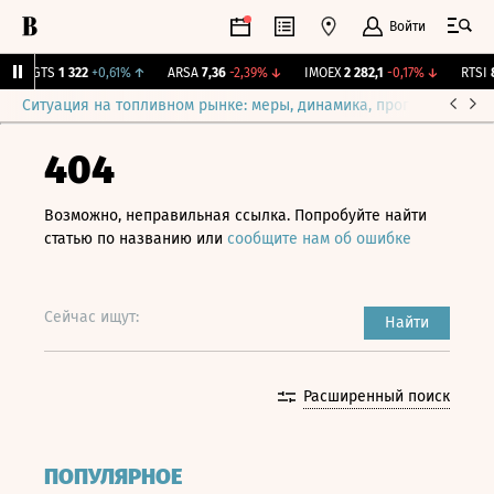
Войти
MGTS
1 322
+0,61%
↑
ARSA
7,36
-2,39%
↓
IMOEX
2 282,1
-0,17%
↓
RTSI
88
Ситуация на топливном рынке: меры, динамика, прогнозы
Выб
404
Возможно, неправильная ссылка. Попробуйте найти
статью по названию или
сообщите нам об ошибке
Сейчас ищут:
Найти
Расширенный поиск
ПОПУЛЯРНОЕ