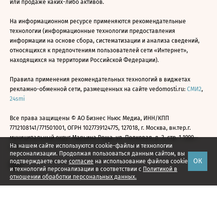
или продаже каких-либо активов.
На информационном ресурсе применяются рекомендательные
технологии (информационные технологии предоставления
информации на основе сбора, систематизации и анализа сведений,
относящихся к предпочтениям пользователей сети «Интернет»,
находящихся на территории Российской Федерации).
Правила применения рекомендательных технологий в виджетах
рекламно-обменной сети, размещенных на сайте vedomosti.ru:
СМИ2
,
24smi
Все права защищены © АО Бизнес Ньюс Медиа, ИНН/КПП
7712108141/771501001, ОГРН 1027739124775, 127018, г. Москва, вн.тер.г.
муниципальный округ Марьина Роща, ул. Полковая, д. 3, стр. 1 1999—
На нашем сайте используются cookie-файлы и технологии
2026
персонализации. Продолжая пользоваться данным сайтом, вы
ОК
подтверждаете свое
согласие
на использование файлов cookie
и технологий персонализации в соответствии с
Политикой в
отношении обработки персональных данных.