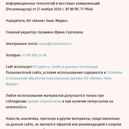
информационных технологий и массовых коммуникаций
(Роскомнадзор) от 27 ноября 2020 г. ЭЛ № ФС 77-79546
Учредитель: АО «Бизнес Ньюс Медиа»
Главный редактор: Казьмина Ирина Сергеевна
Электронная почта:
news@vedomosti.ru
Телефон:
+7 495 956-34-58
Сайт использует
IP адреса, cookie и данные геолокации
Пользователей сайта, условия использования содержатся в
Политике
в отношении обработки персональных данных АО «Бизнес Ньюс
Медиа»
Любое использование материалов допускается только при
соблюдении
правил перепечатки
и при наличии гиперссылки на
vedomosti.ru
Новости, аналитика, прогнозы и другие материалы, представленные
на данном сайте, не являются офертой или рекомендацией к покупке