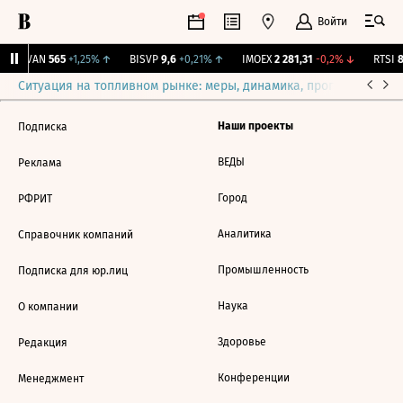
Войти
AVAN
565
+1,25%
↑
BISVP
9,6
+0,21%
↑
IMOEX
2 281,31
-0,2%
↓
RTSI
8
Ситуация на топливном рынке: меры, динамика, прогнозы
Выб
Наши проекты
Подписка
ВЕДЫ
Реклама
Город
РФРИТ
Аналитика
Справочник компаний
Промышленность
Подписка для юр.лиц
Наука
О компании
Здоровье
Редакция
Конференции
Менеджмент