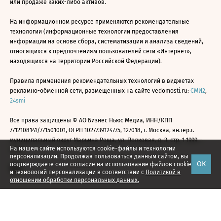
или продаже каких-либо активов.
На информационном ресурсе применяются рекомендательные
технологии (информационные технологии предоставления
информации на основе сбора, систематизации и анализа сведений,
относящихся к предпочтениям пользователей сети «Интернет»,
находящихся на территории Российской Федерации).
Правила применения рекомендательных технологий в виджетах
рекламно-обменной сети, размещенных на сайте vedomosti.ru:
СМИ2
,
24smi
Все права защищены © АО Бизнес Ньюс Медиа, ИНН/КПП
7712108141/771501001, ОГРН 1027739124775, 127018, г. Москва, вн.тер.г.
муниципальный округ Марьина Роща, ул. Полковая, д. 3, стр. 1 1999—
На нашем сайте используются cookie-файлы и технологии
2026
персонализации. Продолжая пользоваться данным сайтом, вы
ОК
подтверждаете свое
согласие
на использование файлов cookie
и технологий персонализации в соответствии с
Политикой в
отношении обработки персональных данных.