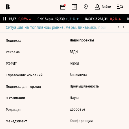
Войти
GBI
115,17
-0,06%
↓
CNY Бирж.
12,239
+1,31%
↑
IMOEX
2 281,31
-0,2%
↓
R
Ситуация на топливном рынке: меры, динамика, прогнозы
Выб
Наши проекты
Подписка
ВЕДЫ
Реклама
Город
РФРИТ
Аналитика
Справочник компаний
Промышленность
Подписка для юр.лиц
Наука
О компании
Здоровье
Редакция
Конференции
Менеджмент