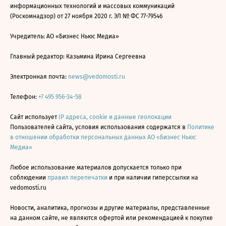
информационных технологий и массовых коммуникаций
(Роскомнадзор) от 27 ноября 2020 г. ЭЛ № ФС 77-79546
Учредитель: АО «Бизнес Ньюс Медиа»
Главный редактор: Казьмина Ирина Сергеевна
Электронная почта:
news@vedomosti.ru
Телефон:
+7 495 956-34-58
Сайт использует
IP адреса, cookie и данные геолокации
Пользователей сайта, условия использования содержатся в
Политике
в отношении обработки персональных данных АО «Бизнес Ньюс
Медиа»
Любое использование материалов допускается только при
соблюдении
правил перепечатки
и при наличии гиперссылки на
vedomosti.ru
Новости, аналитика, прогнозы и другие материалы, представленные
на данном сайте, не являются офертой или рекомендацией к покупке