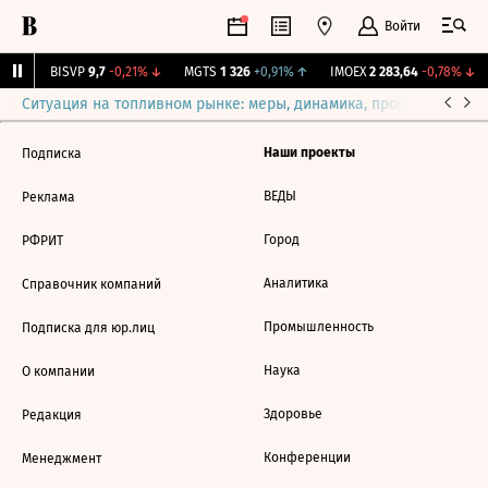
Войти
9%
↑
BISVP
9,7
-0,21%
↓
MGTS
1 326
+0,91%
↑
IMOEX
2 283,64
-0,78%
↓
Ситуация на топливном рынке: меры, динамика, прогнозы
Выб
Наши проекты
Подписка
ВЕДЫ
Реклама
Город
РФРИТ
Аналитика
Справочник компаний
Промышленность
Подписка для юр.лиц
Наука
О компании
Здоровье
Редакция
Конференции
Менеджмент