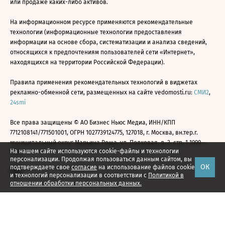
или продаже каких-либо активов.
На информационном ресурсе применяются рекомендательные
технологии (информационные технологии предоставления
информации на основе сбора, систематизации и анализа сведений,
относящихся к предпочтениям пользователей сети «Интернет»,
находящихся на территории Российской Федерации).
Правила применения рекомендательных технологий в виджетах
рекламно-обменной сети, размещенных на сайте vedomosti.ru:
СМИ2
,
24smi
Все права защищены © АО Бизнес Ньюс Медиа, ИНН/КПП
7712108141/771501001, ОГРН 1027739124775, 127018, г. Москва, вн.тер.г.
муниципальный округ Марьина Роща, ул. Полковая, д. 3, стр. 1 1999—
На нашем сайте используются cookie-файлы и технологии
2026
персонализации. Продолжая пользоваться данным сайтом, вы
ОК
подтверждаете свое
согласие
на использование файлов cookie
и технологий персонализации в соответствии с
Политикой в
отношении обработки персональных данных.