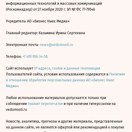
информационных технологий и массовых коммуникаций
(Роскомнадзор) от 27 ноября 2020 г. ЭЛ № ФС 77-79546
Учредитель: АО «Бизнес Ньюс Медиа»
Главный редактор: Казьмина Ирина Сергеевна
Электронная почта:
news@vedomosti.ru
Телефон:
+7 495 956-34-58
Сайт использует
IP адреса, cookie и данные геолокации
Пользователей сайта, условия использования содержатся в
Политике
в отношении обработки персональных данных АО «Бизнес Ньюс
Медиа»
Любое использование материалов допускается только при
соблюдении
правил перепечатки
и при наличии гиперссылки на
vedomosti.ru
Новости, аналитика, прогнозы и другие материалы, представленные
на данном сайте, не являются офертой или рекомендацией к покупке