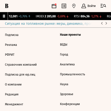
Войти
Бирж.
12,081
+0,76%
↑
IMOEX
2 285,88
-0,69%
↓
RTSI
884,56
-1,27%
↓
RGB
Ситуация на топливном рынке: меры, динамика, прогнозы
Выб
Наши проекты
Подписка
ВЕДЫ
Реклама
Город
РФРИТ
Аналитика
Справочник компаний
Промышленность
Подписка для юр.лиц
Наука
О компании
Здоровье
Редакция
Конференции
Менеджмент