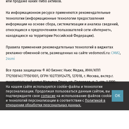
или продаже каких-либо активов.
На информационном ресурсе применяются рекомендательные
технологии (информационные технологии предоставления
информации на основе сбора, систематизации и анализа сведений,
относящихся к предпочтениям пользователей сети «Интернет»,
находящихся на территории Российской Федерации).
Правила применения рекомендательных технологий в виджетах
рекламно-обменной сети, размещенных на сайте vedomosti.ru:
СМИ2
,
24smi
Все права защищены © АО Бизнес Ньюс Медиа, ИНН/КПП
7712108141/771501001, ОГРН 1027739124775, 127018, г. Москва, вн.тер.г.
муниципальный округ Марьина Роща, ул. Полковая, д. 3, стр. 1 1999—
На нашем сайте используются cookie-файлы и технологии
2026
персонализации. Продолжая пользоваться данным сайтом, вы
ОК
подтверждаете свое
согласие
на использование файлов cookie
и технологий персонализации в соответствии с
Политикой в
отношении обработки персональных данных.