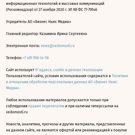
информационных технологий и массовых коммуникаций
(Роскомнадзор) от 27 ноября 2020 г. ЭЛ № ФС 77-79546
Учредитель: АО «Бизнес Ньюс Медиа»
Главный редактор: Казьмина Ирина Сергеевна
Электронная почта:
news@vedomosti.ru
Телефон:
+7 495 956-34-58
Сайт использует
IP адреса, cookie и данные геолокации
Пользователей сайта, условия использования содержатся в
Политике
в отношении обработки персональных данных АО «Бизнес Ньюс
Медиа»
Любое использование материалов допускается только при
соблюдении
правил перепечатки
и при наличии гиперссылки на
vedomosti.ru
Новости, аналитика, прогнозы и другие материалы, представленные
на данном сайте, не являются офертой или рекомендацией к покупке