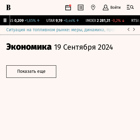
Войти
RGSS
0,209
+1,85%
↑
UTAR
9,19
+0,44%
↑
IMOEX
2 281,31
-0,2%
↓
RTSI
8
Ситуация на топливном рынке: меры, динамика, прогнозы
Выб
Экономика
19 Сентября 2024
Показать еще