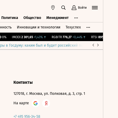
Войти
Политика
Общество
Менеджмент
нность
Инновации и технологии
Техуспех
ть
Политика
Общество
Менеджмент
0%
IMOEX
2 301,65
+1,43%
↑
RGBITR
776,27
+0,44%
↑
RTSI
895,93
+1,68%
ры в Госдуму: каким был и будет российский парламент
Война н
Контакты
127018, г. Москва, ул. Полковая, д. 3, стр. 1
На карте
+7 495 956-34-58