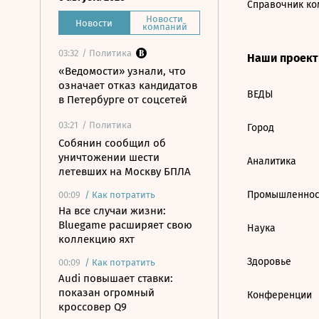
Справочник ко
Новости
Новости
компаний
03:32
/ Политика
Наши проек
«Ведомости» узнали, что
означает отказ кандидатов
ВЕДЫ
в Петербурге от соцсетей
03:21
/ Политика
Город
Собянин сообщил об
уничтожении шести
Аналитика
летевших на Москву БПЛА
Промышленнос
00:09
/
Как потратить
На все случаи жизни:
Bluegame расширяет свою
Наука
коллекцию яхт
Здоровье
00:09
/
Как потратить
Audi повышает ставки:
показан огромный
Конференции
кроссовер Q9