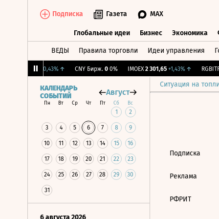
Подписка
Газета
MAX
Глобальные идеи
Бизнес
Экономика
ВЕДЫ
Правила торговли
Идеи управления
Г
Глобальные идеи
Бизнес
Экономик
RGBI
115,37
+0,43%
↑
CNY Бирж.
0
0%
IMOEX
2 301,65
+1,43%
↑
RGBITR
Ситуация на топл
КАЛЕНДАРЬ
Август
СОБЫТИЙ
Пн
Вт
Ср
Чт
Пт
Сб
Вс
1
2
3
4
5
6
7
8
9
10
11
12
13
14
15
16
Подписка
17
18
19
20
21
22
23
24
25
26
27
28
29
30
Реклама
31
РФРИТ
6 августа 2026