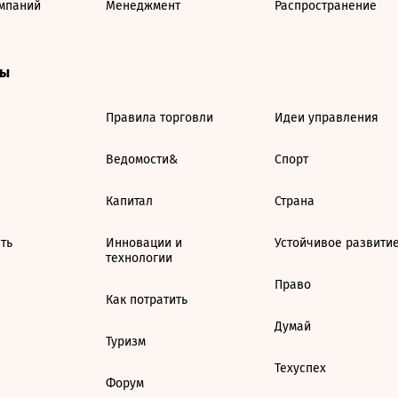
мпаний
Менеджмент
Распространение
ты
Правила торговли
Идеи управления
Ведомости&
Спорт
Капитал
Страна
ть
Инновации и
Устойчивое развити
технологии
Право
Как потратить
Думай
Туризм
Техуспех
Форум