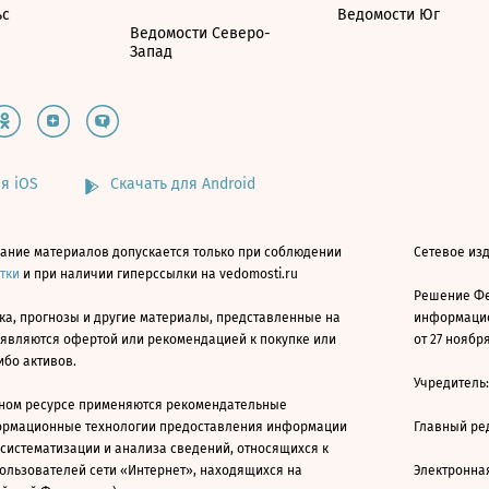
ьс
Ведомости Юг
Ведомости Северо-
Запад
я iOS
Скачать для Android
ание материалов допускается только при соблюдении
Сетевое изд
атки
и при наличии гиперссылки на vedomosti.ru
Решение Фе
ка, прогнозы и другие материалы, представленные на
информацио
 являются офертой или рекомендацией к покупке или
от 27 ноября
ибо активов.
Учредитель
ном ресурсе применяются рекомендательные
ормационные технологии предоставления информации
Главный ре
 систематизации и анализа сведений, относящихся к
ользователей сети «Интернет», находящихся на
Электронна