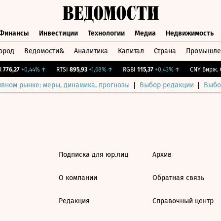
Финансы
Инвестиции
Технологии
Медиа
Недвижимость
ород
Ведомости&
Аналитика
Капитал
Страна
Промышле
а
Финансы
Инвестиции
Технологии
Медиа
Недвижимос
776,27
+0,44%
↑
RTSI
895,93
+1,68%
↑
RGBI
115,37
+0,43%
↑
CNY Бирж.
0
ивном рынке: меры, динамика, прогнозы
Выбор редакции
Выбо
Подписка для юр.лиц
Архив
О компании
Обратная связь
Редакция
Справочный центр