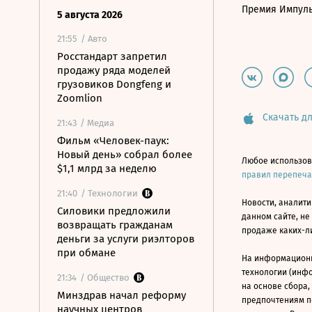
Премия Импул
5 августа 2026
21:55
/ Авто
Росстандарт запретил
продажу ряда моделей
грузовиков Dongfeng и
Zoomlion
Скачать дл
21:43
/ Медиа
Фильм «Человек-паук:
Новый день» собрал более
Любое использов
$1,1 млрд за неделю
правил перепеч
21:40
/ Технологии
Новости, аналити
Силовики предложили
данном сайте, не
возвращать гражданам
продаже каких-л
деньги за услуги риэлторов
при обмане
На информацион
технологии (инф
21:34
/ Общество
на основе сбора,
Минздрав начал реформу
предпочтениям п
научных центров