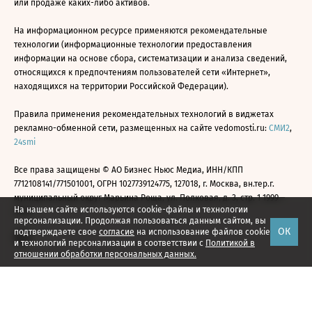
или продаже каких-либо активов.
На информационном ресурсе применяются рекомендательные
технологии (информационные технологии предоставления
информации на основе сбора, систематизации и анализа сведений,
относящихся к предпочтениям пользователей сети «Интернет»,
находящихся на территории Российской Федерации).
Правила применения рекомендательных технологий в виджетах
рекламно-обменной сети, размещенных на сайте vedomosti.ru:
СМИ2
,
24smi
Все права защищены © АО Бизнес Ньюс Медиа, ИНН/КПП
7712108141/771501001, ОГРН 1027739124775, 127018, г. Москва, вн.тер.г.
муниципальный округ Марьина Роща, ул. Полковая, д. 3, стр. 1 1999—
На нашем сайте используются cookie-файлы и технологии
2026
персонализации. Продолжая пользоваться данным сайтом, вы
ОК
подтверждаете свое
согласие
на использование файлов cookie
и технологий персонализации в соответствии с
Политикой в
отношении обработки персональных данных.