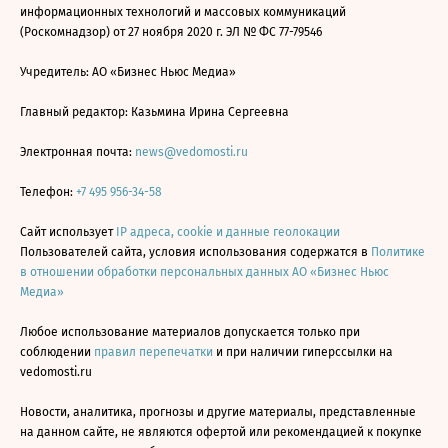
информационных технологий и массовых коммуникаций
(Роскомнадзор) от 27 ноября 2020 г. ЭЛ № ФС 77-79546
Учредитель: АО «Бизнес Ньюс Медиа»
Главный редактор: Казьмина Ирина Сергеевна
Электронная почта:
news@vedomosti.ru
Телефон:
+7 495 956-34-58
Сайт использует
IP адреса, cookie и данные геолокации
Пользователей сайта, условия использования содержатся в
Политике
в отношении обработки персональных данных АО «Бизнес Ньюс
Медиа»
Любое использование материалов допускается только при
соблюдении
правил перепечатки
и при наличии гиперссылки на
vedomosti.ru
Новости, аналитика, прогнозы и другие материалы, представленные
на данном сайте, не являются офертой или рекомендацией к покупке