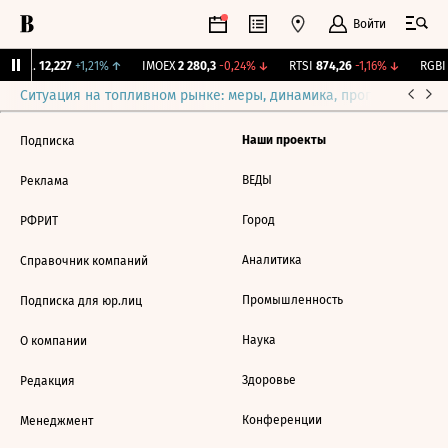
Войти
Бирж.
12,227
+1,21%
↑
IMOEX
2 280,3
-0,24%
↓
RTSI
874,26
-1,16%
↓
RGBI
Ситуация на топливном рынке: меры, динамика, прогнозы
Выб
Наши проекты
Подписка
ВЕДЫ
Реклама
Город
РФРИТ
Аналитика
Справочник компаний
Промышленность
Подписка для юр.лиц
Наука
О компании
Здоровье
Редакция
Конференции
Менеджмент