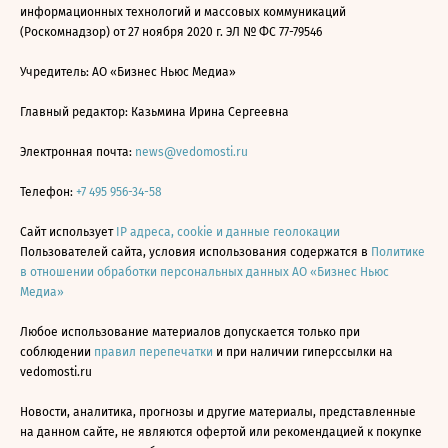
информационных технологий и массовых коммуникаций
(Роскомнадзор) от 27 ноября 2020 г. ЭЛ № ФС 77-79546
Учредитель: АО «Бизнес Ньюс Медиа»
Главный редактор: Казьмина Ирина Сергеевна
Электронная почта:
news@vedomosti.ru
Телефон:
+7 495 956-34-58
Сайт использует
IP адреса, cookie и данные геолокации
Пользователей сайта, условия использования содержатся в
Политике
в отношении обработки персональных данных АО «Бизнес Ньюс
Медиа»
Любое использование материалов допускается только при
соблюдении
правил перепечатки
и при наличии гиперссылки на
vedomosti.ru
Новости, аналитика, прогнозы и другие материалы, представленные
на данном сайте, не являются офертой или рекомендацией к покупке