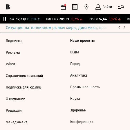
Войти
NY Бирж.
12,239
+1,31%
↑
IMOEX
2 281,31
-0,2%
↓
RTSI
874,64
-1,12%
↓
RG
Ситуация на топливном рынке: меры, динамика, прогнозы
Выб
Наши проекты
Подписка
ВЕДЫ
Реклама
Город
РФРИТ
Аналитика
Справочник компаний
Промышленность
Подписка для юр.лиц
Наука
О компании
Здоровье
Редакция
Конференции
Менеджмент