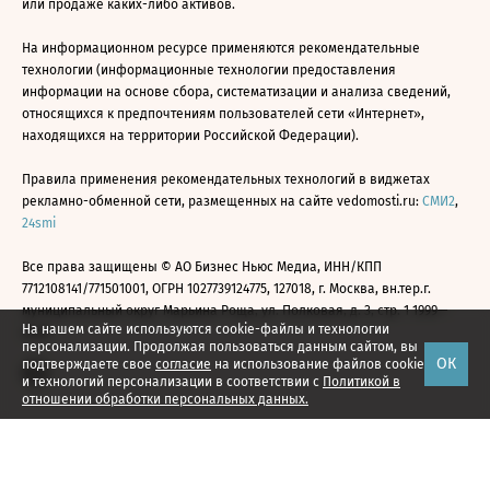
или продаже каких-либо активов.
На информационном ресурсе применяются рекомендательные
технологии (информационные технологии предоставления
информации на основе сбора, систематизации и анализа сведений,
относящихся к предпочтениям пользователей сети «Интернет»,
находящихся на территории Российской Федерации).
Правила применения рекомендательных технологий в виджетах
рекламно-обменной сети, размещенных на сайте vedomosti.ru:
СМИ2
,
24smi
Все права защищены © АО Бизнес Ньюс Медиа, ИНН/КПП
7712108141/771501001, ОГРН 1027739124775, 127018, г. Москва, вн.тер.г.
муниципальный округ Марьина Роща, ул. Полковая, д. 3, стр. 1 1999—
На нашем сайте используются cookie-файлы и технологии
2026
персонализации. Продолжая пользоваться данным сайтом, вы
ОК
подтверждаете свое
согласие
на использование файлов cookie
и технологий персонализации в соответствии с
Политикой в
отношении обработки персональных данных.