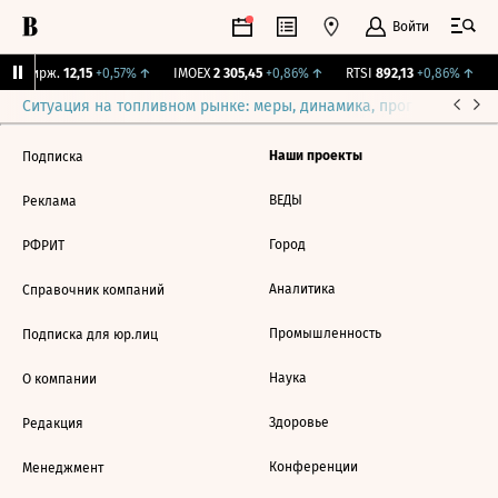
Войти
NY Бирж.
12,15
+0,57%
↑
IMOEX
2 305,45
+0,86%
↑
RTSI
892,13
+0,86%
↑
R
Ситуация на топливном рынке: меры, динамика, прогнозы
Выб
Наши проекты
Подписка
ВЕДЫ
Реклама
Город
РФРИТ
Аналитика
Справочник компаний
Промышленность
Подписка для юр.лиц
Наука
О компании
Здоровье
Редакция
Конференции
Менеджмент