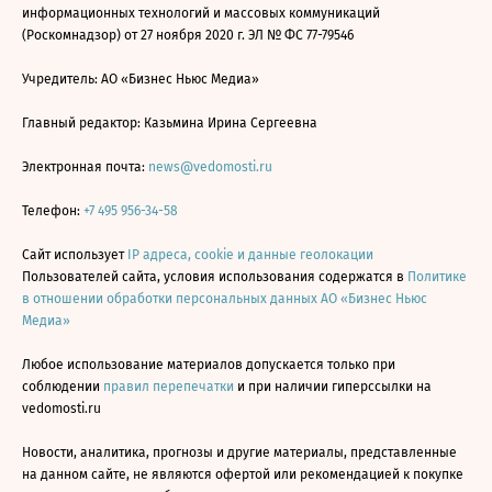
информационных технологий и массовых коммуникаций
(Роскомнадзор) от 27 ноября 2020 г. ЭЛ № ФС 77-79546
Учредитель: АО «Бизнес Ньюс Медиа»
Главный редактор: Казьмина Ирина Сергеевна
Электронная почта:
news@vedomosti.ru
Телефон:
+7 495 956-34-58
Сайт использует
IP адреса, cookie и данные геолокации
Пользователей сайта, условия использования содержатся в
Политике
в отношении обработки персональных данных АО «Бизнес Ньюс
Медиа»
Любое использование материалов допускается только при
соблюдении
правил перепечатки
и при наличии гиперссылки на
vedomosti.ru
Новости, аналитика, прогнозы и другие материалы, представленные
на данном сайте, не являются офертой или рекомендацией к покупке