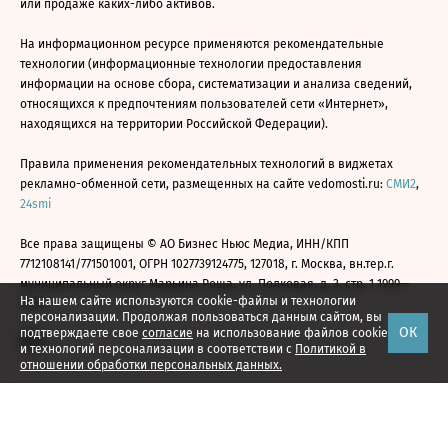
или продаже каких-либо активов.
На информационном ресурсе применяются рекомендательные
технологии (информационные технологии предоставления
информации на основе сбора, систематизации и анализа сведений,
относящихся к предпочтениям пользователей сети «Интернет»,
находящихся на территории Российской Федерации).
Правила применения рекомендательных технологий в виджетах
рекламно-обменной сети, размещенных на сайте vedomosti.ru:
СМИ2
,
24smi
Все права защищены © АО Бизнес Ньюс Медиа, ИНН/КПП
7712108141/771501001, ОГРН 1027739124775, 127018, г. Москва, вн.тер.г.
муниципальный округ Марьина Роща, ул. Полковая, д. 3, стр. 1 1999—
На нашем сайте используются cookie-файлы и технологии
2026
персонализации. Продолжая пользоваться данным сайтом, вы
ОК
подтверждаете свое
согласие
на использование файлов cookie
и технологий персонализации в соответствии с
Политикой в
отношении обработки персональных данных.