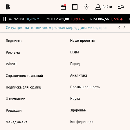
Войти
Y Бирж.
12,081
+0,76%
↑
IMOEX
2 285,88
-0,69%
↓
RTSI
884,56
-1,27%
↓
R
Ситуация на топливном рынке: меры, динамика, прогнозы
Выб
Наши проекты
Подписка
ВЕДЫ
Реклама
Город
РФРИТ
Аналитика
Справочник компаний
Промышленность
Подписка для юр.лиц
Наука
О компании
Здоровье
Редакция
Конференции
Менеджмент