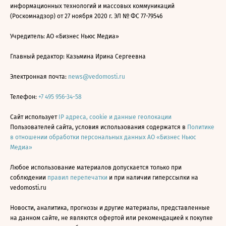
информационных технологий и массовых коммуникаций
(Роскомнадзор) от 27 ноября 2020 г. ЭЛ № ФС 77-79546
Учредитель: АО «Бизнес Ньюс Медиа»
Главный редактор: Казьмина Ирина Сергеевна
Электронная почта:
news@vedomosti.ru
Телефон:
+7 495 956-34-58
Сайт использует
IP адреса, cookie и данные геолокации
Пользователей сайта, условия использования содержатся в
Политике
в отношении обработки персональных данных АО «Бизнес Ньюс
Медиа»
Любое использование материалов допускается только при
соблюдении
правил перепечатки
и при наличии гиперссылки на
vedomosti.ru
Новости, аналитика, прогнозы и другие материалы, представленные
на данном сайте, не являются офертой или рекомендацией к покупке