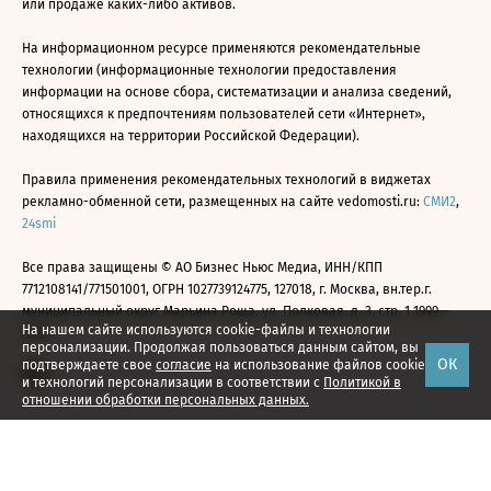
или продаже каких-либо активов.
На информационном ресурсе применяются рекомендательные
технологии (информационные технологии предоставления
информации на основе сбора, систематизации и анализа сведений,
относящихся к предпочтениям пользователей сети «Интернет»,
находящихся на территории Российской Федерации).
Правила применения рекомендательных технологий в виджетах
рекламно-обменной сети, размещенных на сайте vedomosti.ru:
СМИ2
,
24smi
Все права защищены © АО Бизнес Ньюс Медиа, ИНН/КПП
7712108141/771501001, ОГРН 1027739124775, 127018, г. Москва, вн.тер.г.
муниципальный округ Марьина Роща, ул. Полковая, д. 3, стр. 1 1999—
На нашем сайте используются cookie-файлы и технологии
2026
персонализации. Продолжая пользоваться данным сайтом, вы
ОК
подтверждаете свое
согласие
на использование файлов cookie
и технологий персонализации в соответствии с
Политикой в
отношении обработки персональных данных.