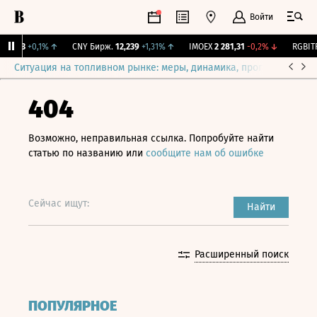
Войти
115,3
+0,1%
↑
CNY Бирж.
12,239
+1,31%
↑
IMOEX
2 281,31
-0,2%
↓
RGBITR
Ситуация на топливном рынке: меры, динамика, прогнозы
Выб
404
Возможно, неправильная ссылка. Попробуйте найти
статью по названию или
сообщите нам об ошибке
Сейчас ищут:
Найти
Расширенный поиск
ПОПУЛЯРНОЕ