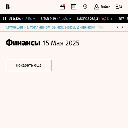
Войти
USBN
0,124
+1,81%
↑
UTAR
9,19
+0,44%
↑
IMOEX
2 281,31
-0,2%
↓
RTSI
87
Ситуация на топливном рынке: меры, динамика, прогнозы
Выб
Финансы
15 Мая 2025
Показать еще