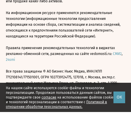
или продаже каких-либо активов.
На информационном ресурсе применяются рекомендательные
технологии (информационные технологии предоставления
информации на основе сбора, систематизации и анализа сведений,
относящихся к предпочтениям пользователей сети «Интернет»,
находящихся на территории Российской Федерации).
Правила применения рекомендательных технологий в виджетах
рекламно-обменной сети, размещенных на сайте vedomosti.ru:
СМИ2
,
24smi
Все права защищены © АО Бизнес Ньюс Медиа, ИНН/КПП
7712108141/771501001, ОГРН 1027739124775, 127018, г. Москва, вн.тер.г.
муниципальный округ Марьина Роща, ул. Полковая, д. 3, стр. 1 1999—
На нашем сайте используются cookie-файлы и технологии
2026
персонализации. Продолжая пользоваться данным сайтом, вы
ОК
подтверждаете свое
согласие
на использование файлов cookie
и технологий персонализации в соответствии с
Политикой в
отношении обработки персональных данных.