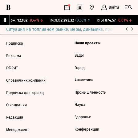
Войти
NY Бирж.
12,182
-0,47%
↓
IMOEX
2 293,32
+0,53%
↑
RTSI
874,57
-0,01%
↓
Ситуация на топливном рынке: меры, динамика, прогнозы
Выб
Наши проекты
Подписка
ВЕДЫ
Реклама
Город
РФРИТ
Аналитика
Справочник компаний
Промышленность
Подписка для юр.лиц
Наука
О компании
Здоровье
Редакция
Конференции
Менеджмент