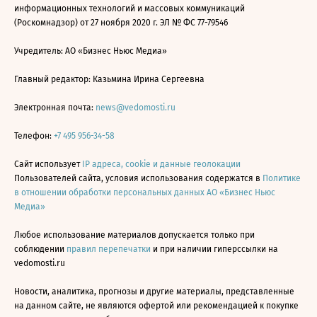
информационных технологий и массовых коммуникаций
(Роскомнадзор) от 27 ноября 2020 г. ЭЛ № ФС 77-79546
Учредитель: АО «Бизнес Ньюс Медиа»
Главный редактор: Казьмина Ирина Сергеевна
Электронная почта:
news@vedomosti.ru
Телефон:
+7 495 956-34-58
Сайт использует
IP адреса, cookie и данные геолокации
Пользователей сайта, условия использования содержатся в
Политике
в отношении обработки персональных данных АО «Бизнес Ньюс
Медиа»
Любое использование материалов допускается только при
соблюдении
правил перепечатки
и при наличии гиперссылки на
vedomosti.ru
Новости, аналитика, прогнозы и другие материалы, представленные
на данном сайте, не являются офертой или рекомендацией к покупке