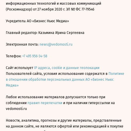
информационных технологий и массовых коммуникаций
(Роскомнадзор) от 27 ноября 2020 г. ЭЛ № ФС 77-79546
Учредитель: АО «Бизнес Ньюс Медиа»
Главный редактор: Казьмина Ирина Сергеевна
Электронная почта:
news@vedomosti.ru
Телефон:
+7 495 956-34-58
Сайт использует
IP адреса, cookie и данные геолокации
Пользователей сайта, условия использования содержатся в
Политике
в отношении обработки персональных данных АО «Бизнес Ньюс
Медиа»
Любое использование материалов допускается только при
соблюдении
правил перепечатки
и при наличии гиперссылки на
vedomosti.ru
Новости, аналитика, прогнозы и другие материалы, представленные
на данном сайте, не являются офертой или рекомендацией к покупке