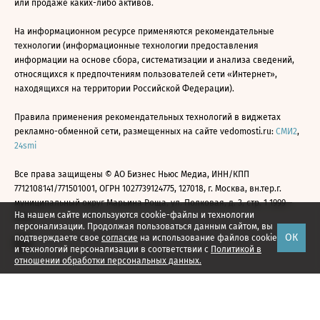
или продаже каких-либо активов.
На информационном ресурсе применяются рекомендательные
технологии (информационные технологии предоставления
информации на основе сбора, систематизации и анализа сведений,
относящихся к предпочтениям пользователей сети «Интернет»,
находящихся на территории Российской Федерации).
Правила применения рекомендательных технологий в виджетах
рекламно-обменной сети, размещенных на сайте vedomosti.ru:
СМИ2
,
24smi
Все права защищены © АО Бизнес Ньюс Медиа, ИНН/КПП
7712108141/771501001, ОГРН 1027739124775, 127018, г. Москва, вн.тер.г.
муниципальный округ Марьина Роща, ул. Полковая, д. 3, стр. 1 1999—
На нашем сайте используются cookie-файлы и технологии
2026
персонализации. Продолжая пользоваться данным сайтом, вы
ОК
подтверждаете свое
согласие
на использование файлов cookie
и технологий персонализации в соответствии с
Политикой в
отношении обработки персональных данных.