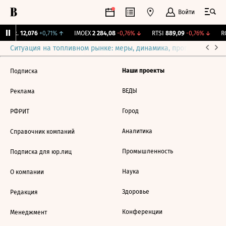
Войти
Бирж.
12,076
+0,71%
↑
IMOEX
2 284,08
-0,76%
↓
RTSI
889,09
-0,76%
↓
RG
Ситуация на топливном рынке: меры, динамика, прогнозы
Выб
Наши проекты
Подписка
ВЕДЫ
Реклама
Город
РФРИТ
Аналитика
Справочник компаний
Промышленность
Подписка для юр.лиц
Наука
О компании
Здоровье
Редакция
Конференции
Менеджмент