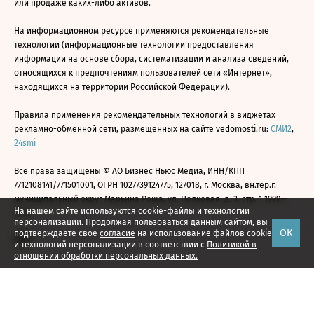
или продаже каких-либо активов.
На информационном ресурсе применяются рекомендательные
технологии (информационные технологии предоставления
информации на основе сбора, систематизации и анализа сведений,
относящихся к предпочтениям пользователей сети «Интернет»,
находящихся на территории Российской Федерации).
Правила применения рекомендательных технологий в виджетах
рекламно-обменной сети, размещенных на сайте vedomosti.ru:
СМИ2
,
24smi
Все права защищены © АО Бизнес Ньюс Медиа, ИНН/КПП
7712108141/771501001, ОГРН 1027739124775, 127018, г. Москва, вн.тер.г.
муниципальный округ Марьина Роща, ул. Полковая, д. 3, стр. 1 1999—
На нашем сайте используются cookie-файлы и технологии
2026
персонализации. Продолжая пользоваться данным сайтом, вы
ОК
подтверждаете свое
согласие
на использование файлов cookie
и технологий персонализации в соответствии с
Политикой в
отношении обработки персональных данных.