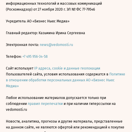
информационных технологий и массовых коммуникаций
(Роскомнадзор) от 27 ноября 2020 г. ЭЛ № ФС 77-79546
Учредитель: АО «Бизнес Ньюс Медиа»
Главный редактор: Казьмина Ирина Сергеевна
Электронная почта:
news@vedomosti.ru
Телефон:
+7 495 956-34-58
Сайт использует
IP адреса, cookie и данные геолокации
Пользователей сайта, условия использования содержатся в
Политике
в отношении обработки персональных данных АО «Бизнес Ньюс
Медиа»
Любое использование материалов допускается только при
соблюдении
правил перепечатки
и при наличии гиперссылки на
vedomosti.ru
Новости, аналитика, прогнозы и другие материалы, представленные
на данном сайте, не являются офертой или рекомендацией к покупке