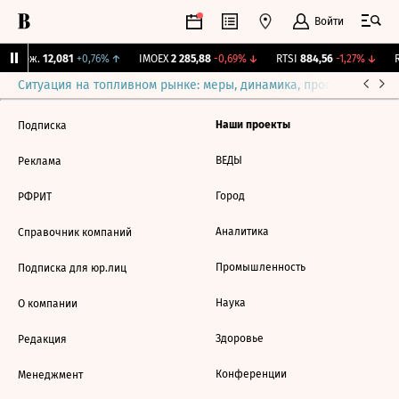
Войти
Y Бирж.
12,081
+0,76%
↑
IMOEX
2 285,88
-0,69%
↓
RTSI
884,56
-1,27%
↓
R
Ситуация на топливном рынке: меры, динамика, прогнозы
Выб
Наши проекты
Подписка
ВЕДЫ
Реклама
Город
РФРИТ
Аналитика
Справочник компаний
Промышленность
Подписка для юр.лиц
Наука
О компании
Здоровье
Редакция
Конференции
Менеджмент