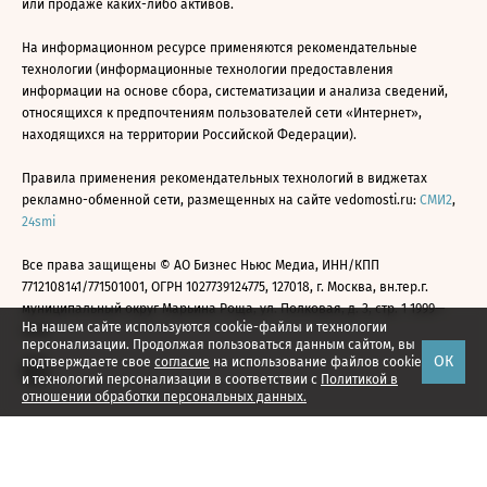
или продаже каких-либо активов.
На информационном ресурсе применяются рекомендательные
технологии (информационные технологии предоставления
информации на основе сбора, систематизации и анализа сведений,
относящихся к предпочтениям пользователей сети «Интернет»,
находящихся на территории Российской Федерации).
Правила применения рекомендательных технологий в виджетах
рекламно-обменной сети, размещенных на сайте vedomosti.ru:
СМИ2
,
24smi
Все права защищены © АО Бизнес Ньюс Медиа, ИНН/КПП
7712108141/771501001, ОГРН 1027739124775, 127018, г. Москва, вн.тер.г.
муниципальный округ Марьина Роща, ул. Полковая, д. 3, стр. 1 1999—
На нашем сайте используются cookie-файлы и технологии
2026
персонализации. Продолжая пользоваться данным сайтом, вы
ОК
подтверждаете свое
согласие
на использование файлов cookie
и технологий персонализации в соответствии с
Политикой в
отношении обработки персональных данных.