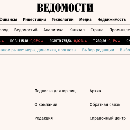
Финансы
Инвестиции
Технологии
Медиа
Недвижимость
ород
Ведомости&
Аналитика
Капитал
Страна
Промышле
а
Финансы
Инвестиции
Технологии
Медиа
Недвижимос
↓
RGBI
115,18
-0,05%
↓
RGBITR
775,54
-0,02%
↓
T
280,26
-0,11%
↓
CNY
ивном рынке: меры, динамика, прогнозы
Выбор редакции
Выбо
Подписка для юр.лиц
Архив
О компании
Обратная связь
Редакция
Справочный центр