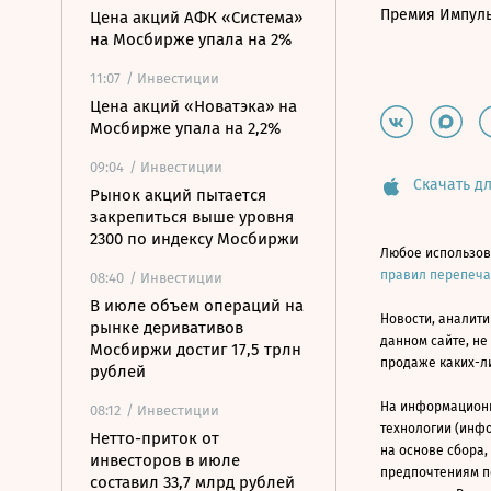
Премия Импул
Цена акций АФК «Система»
на Мосбирже упала на 2%
11:07
/ Инвестиции
Цена акций «Новатэка» на
Мосбирже упала на 2,2%
09:04
/ Инвестиции
Скачать дл
Рынок акций пытается
закрепиться выше уровня
2300 по индексу Мосбиржи
Любое использов
правил перепеч
08:40
/ Инвестиции
В июле объем операций на
Новости, аналити
рынке деривативов
данном сайте, не
Мосбиржи достиг 17,5 трлн
продаже каких-л
рублей
На информацион
08:12
/ Инвестиции
технологии (инф
Нетто-приток от
на основе сбора,
инвесторов в июле
предпочтениям п
составил 33,7 млрд рублей