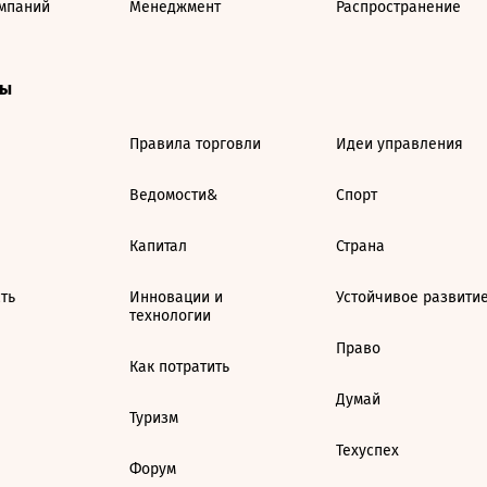
мпаний
Менеджмент
Распространение
ты
Правила торговли
Идеи управления
Ведомости&
Спорт
Капитал
Страна
ть
Инновации и
Устойчивое развити
технологии
Право
Как потратить
Думай
Туризм
Техуспех
Форум