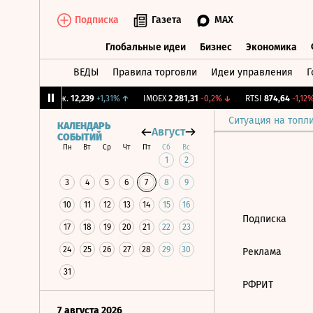
Подписка
Газета
MAX
Глобальные идеи
Бизнес
Экономика
ВЕДЫ
Правила торговли
Идеи управления
Г
Глобальные идеи
Бизнес
Экономик
↓
CNY Бирж.
12,239
+1,31%
↑
IMOEX
2 281,31
-0,2%
↓
RTSI
874,64
-1,12%
Ситуация на топл
КАЛЕНДАРЬ
Август
СОБЫТИЙ
Пн
Вт
Ср
Чт
Пт
Сб
Вс
1
2
3
4
5
6
7
8
9
10
11
12
13
14
15
16
Подписка
17
18
19
20
21
22
23
24
25
26
27
28
29
30
Реклама
31
РФРИТ
7 августа 2026