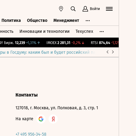
Войти
Политика
Общество
Менеджмент
нность
Инновации и технологии
Техуспех
ть
Политика
Общество
Менеджмент
 Бирж.
12,239
+1,31%
↑
IMOEX
2 281,31
-0,2%
↓
RTSI
874,64
-1,12%
↓
RGB
ры в Госдуму: каким был и будет российский парламент
Война н
Контакты
127018, г. Москва, ул. Полковая, д. 3, стр. 1
На карте
+7 495 956-34-58