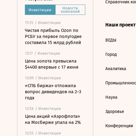
Справочник ко
Новости
Инвестиции
компаний
15:15
/ Инвестиции
Наши проек
Чистая прибыль Ozon по
РСБУ за первое полугодие
ВЕДЫ
составила 15 млрд рублей
13:17
/ Инвестиции
Город
Цена золота превысила
$4400 впервые с 17 июня
Аналитика
13:09
/ Инвестиции
Промышленнос
«СПБ биржа» отложила
вопрос дивидендов на 2–3
Наука
года
12:56
/ Инвестиции
Здоровье
Цена акций «Аэрофлота»
на Мосбирже упала на 2%
Конференции
12:55
/ Инвестиции