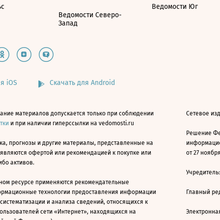
ьс
Ведомости Юг
Ведомости Северо-
Запад
я iOS
Скачать для Android
ание материалов допускается только при соблюдении
Сетевое изд
атки
и при наличии гиперссылки на vedomosti.ru
Решение Фе
ка, прогнозы и другие материалы, представленные на
информацио
 являются офертой или рекомендацией к покупке или
от 27 ноября
ибо активов.
Учредитель
ном ресурсе применяются рекомендательные
ормационные технологии предоставления информации
Главный ре
 систематизации и анализа сведений, относящихся к
ользователей сети «Интернет», находящихся на
Электронна