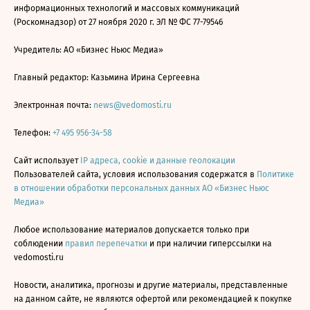
информационных технологий и массовых коммуникаций
(Роскомнадзор) от 27 ноября 2020 г. ЭЛ № ФС 77-79546
Учредитель: АО «Бизнес Ньюс Медиа»
Главный редактор: Казьмина Ирина Сергеевна
Электронная почта:
news@vedomosti.ru
Телефон:
+7 495 956-34-58
Сайт использует
IP адреса, cookie и данные геолокации
Пользователей сайта, условия использования содержатся в
Политике
в отношении обработки персональных данных АО «Бизнес Ньюс
Медиа»
Любое использование материалов допускается только при
соблюдении
правил перепечатки
и при наличии гиперссылки на
vedomosti.ru
Новости, аналитика, прогнозы и другие материалы, представленные
на данном сайте, не являются офертой или рекомендацией к покупке