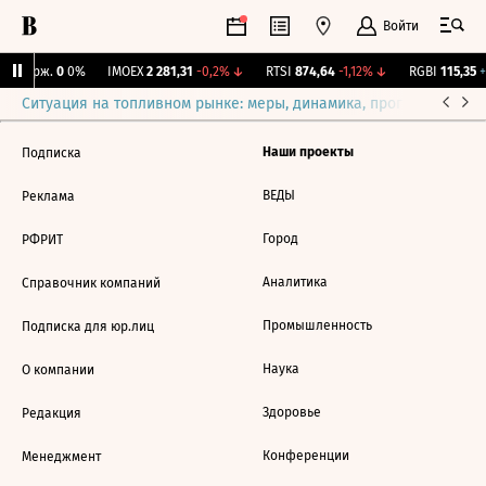
Войти
Y Бирж.
0
0%
IMOEX
2 281,31
-0,2%
↓
RTSI
874,64
-1,12%
↓
RGBI
115,35
+
Ситуация на топливном рынке: меры, динамика, прогнозы
Выб
Наши проекты
Подписка
ВЕДЫ
Реклама
Город
РФРИТ
Аналитика
Справочник компаний
Промышленность
Подписка для юр.лиц
Наука
О компании
Здоровье
Редакция
Конференции
Менеджмент