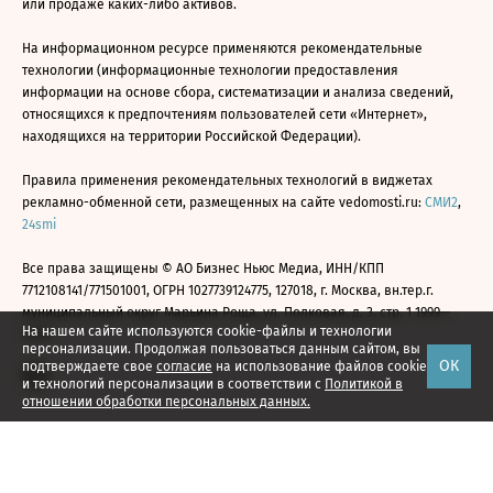
или продаже каких-либо активов.
На информационном ресурсе применяются рекомендательные
технологии (информационные технологии предоставления
информации на основе сбора, систематизации и анализа сведений,
относящихся к предпочтениям пользователей сети «Интернет»,
находящихся на территории Российской Федерации).
Правила применения рекомендательных технологий в виджетах
рекламно-обменной сети, размещенных на сайте vedomosti.ru:
СМИ2
,
24smi
Все права защищены © АО Бизнес Ньюс Медиа, ИНН/КПП
7712108141/771501001, ОГРН 1027739124775, 127018, г. Москва, вн.тер.г.
муниципальный округ Марьина Роща, ул. Полковая, д. 3, стр. 1 1999—
На нашем сайте используются cookie-файлы и технологии
2026
персонализации. Продолжая пользоваться данным сайтом, вы
ОК
подтверждаете свое
согласие
на использование файлов cookie
и технологий персонализации в соответствии с
Политикой в
отношении обработки персональных данных.