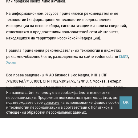
или продаже каких-либо активов.
На информационном ресурсе применяются рекомендательные
технологии (информационные технологии предоставления
информации на основе сбора, систематизации и анализа сведений,
относящихся к предпочтениям пользователей сети «Интернет»,
находящихся на территории Российской Федерации).
Правила применения рекомендательных технологий в виджетах
рекламно-обменной сети, размещенных на сайте vedomosti.ru:
СМИ2
,
24smi
Все права защищены © АО Бизнес Ньюс Медиа, ИНН/КПП
7712108141/771501001, ОГРН 1027739124775, 127018, г. Москва, вн.тер.г.
муниципальный округ Марьина Роща, ул. Полковая, д. 3, стр. 1 1999—
На нашем сайте используются cookie-файлы и технологии
2026
персонализации. Продолжая пользоваться данным сайтом, вы
ОК
подтверждаете свое
согласие
на использование файлов cookie
и технологий персонализации в соответствии с
Политикой в
отношении обработки персональных данных.