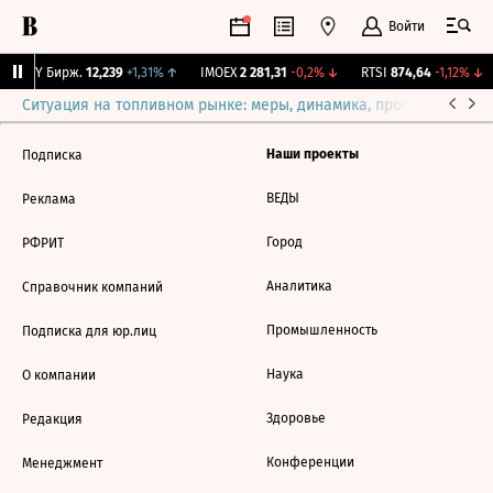
Войти
CNY Бирж.
12,239
+1,31%
↑
IMOEX
2 281,31
-0,2%
↓
RTSI
874,64
-1,12%
↓
Ситуация на топливном рынке: меры, динамика, прогнозы
Выб
Наши проекты
Подписка
ВЕДЫ
Реклама
Город
РФРИТ
Аналитика
Справочник компаний
Промышленность
Подписка для юр.лиц
Наука
О компании
Здоровье
Редакция
Конференции
Менеджмент