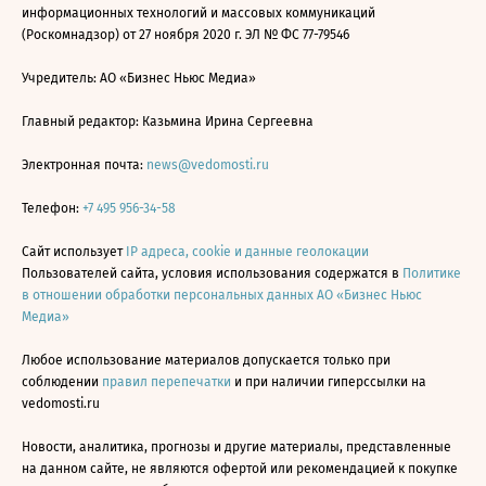
информационных технологий и массовых коммуникаций
(Роскомнадзор) от 27 ноября 2020 г. ЭЛ № ФС 77-79546
Учредитель: АО «Бизнес Ньюс Медиа»
Главный редактор: Казьмина Ирина Сергеевна
Электронная почта:
news@vedomosti.ru
Телефон:
+7 495 956-34-58
Сайт использует
IP адреса, cookie и данные геолокации
Пользователей сайта, условия использования содержатся в
Политике
в отношении обработки персональных данных АО «Бизнес Ньюс
Медиа»
Любое использование материалов допускается только при
соблюдении
правил перепечатки
и при наличии гиперссылки на
vedomosti.ru
Новости, аналитика, прогнозы и другие материалы, представленные
на данном сайте, не являются офертой или рекомендацией к покупке