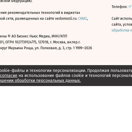
ийской Федерации).
Телефон:
+7
ния рекомендательных технологий в виджетах
й сети, размещенных на сайте vedomosti.ru:
СМИ2
,
Сайт испол
сайта, усл
обработки 
ены © АО Бизнес Ньюс Медиа, ИНН/КПП
01, ОГРН 1027739124775, 127018, г. Москва, вн.тер.г.
уг Марьина Роща, ул. Полковая, д. 3, стр. 1 1999—2026
ookie-файлы и технологии персонализации. Продолжая пользоват
согласие
на использование файлов cookie и технологий персонал
ошении обработки персональных данных.