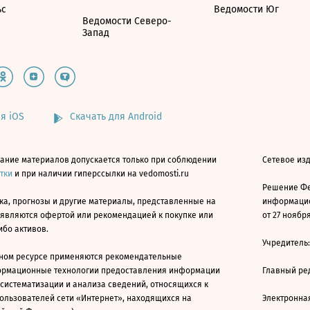
ьс
Ведомости Юг
Ведомости Северо-
Запад
я iOS
Скачать для Android
ание материалов допускается только при соблюдении
Сетевое изд
атки
и при наличии гиперссылки на vedomosti.ru
Решение Фе
ка, прогнозы и другие материалы, представленные на
информацио
 являются офертой или рекомендацией к покупке или
от 27 ноября
ибо активов.
Учредитель
ном ресурсе применяются рекомендательные
ормационные технологии предоставления информации
Главный ре
 систематизации и анализа сведений, относящихся к
ользователей сети «Интернет», находящихся на
Электронна