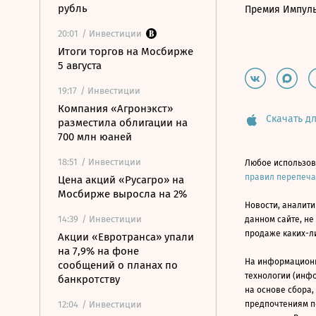
рубль
Премия Импул
20:01
/ Инвестиции
Итоги торгов на Мосбирже
5 августа
19:17
/ Инвестиции
Компания «Агронэкст»
Скачать дл
разместила облигации на
700 млн юаней
18:51
/ Инвестиции
Любое использов
правил перепеч
Цена акций «Русагро» на
Мосбирже выросла на 2%
Новости, аналити
14:39
/ Инвестиции
данном сайте, не
продаже каких-л
Акции «Евротранса» упали
на 7,9% на фоне
На информацион
сообщений о планах по
технологии (инф
банкротству
на основе сбора,
12:04
/ Инвестиции
предпочтениям п