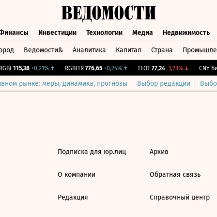
Финансы
Инвестиции
Технологии
Медиа
Недвижимость
ород
Ведомости&
Аналитика
Капитал
Страна
Промышле
а
Финансы
Инвестиции
Технологии
Медиа
Недвижимос
GBI
115,38
+0,21%
↑
RGBITR
776,65
+0,24%
↑
FLOT
77,24
-1,23%
↓
CNY Би
ивном рынке: меры, динамика, прогнозы
Выбор редакции
Выбо
Подписка для юр.лиц
Архив
О компании
Обратная связь
Редакция
Справочный центр