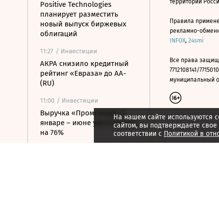
территории Росс
Positive Technologies
планирует разместить
Правила примене
новый выпуск биржевых
рекламно-обменно
облигаций
INFOX
,
24smi
11:27
/ Инвестиции
Все права защищ
АКРА снизило кредитный
7712108141/7715010
рейтинг «Евраза» до AA-
муниципальный окр
(RU)
11:00
/ Инвестиции
Выручка «Промомеда» в
На нашем сайте используются c
январе – июне увеличилась
сайтом, вы подтверждаете свое
на 76%
соответствии с
Политикой в отн
10:53
/ Инвестиции
«Сберинвестиции»: в
августе Brent может
торговаться по $75-85 за
баррель
09:37
/ Инвестиции