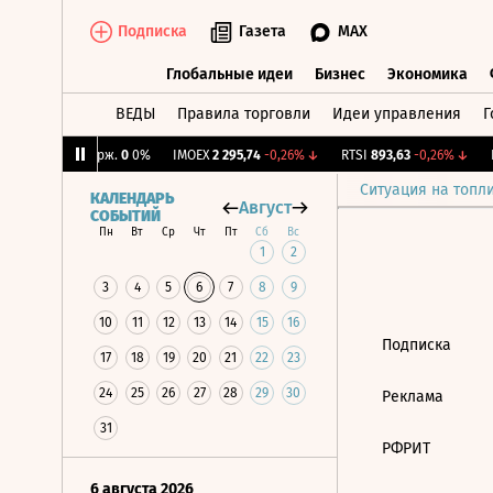
Подписка
Газета
MAX
Глобальные идеи
Бизнес
Экономика
ВЕДЫ
Правила торговли
Идеи управления
Г
Глобальные идеи
Бизнес
Экономик
3%
↓
CNY Бирж.
0
0%
IMOEX
2 295,74
-0,26%
↓
RTSI
893,63
-0,26%
↓
R
Ситуация на топл
КАЛЕНДАРЬ
Август
СОБЫТИЙ
Пн
Вт
Ср
Чт
Пт
Сб
Вс
1
2
3
4
5
6
7
8
9
10
11
12
13
14
15
16
Подписка
17
18
19
20
21
22
23
24
25
26
27
28
29
30
Реклама
31
РФРИТ
6 августа 2026