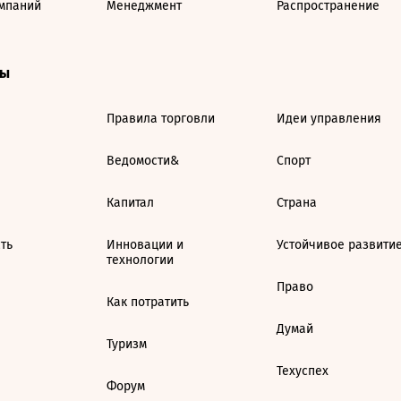
мпаний
Менеджмент
Распространение
ты
Правила торговли
Идеи управления
Ведомости&
Спорт
Капитал
Страна
ть
Инновации и
Устойчивое развити
технологии
Право
Как потратить
Думай
Туризм
Техуспех
Форум