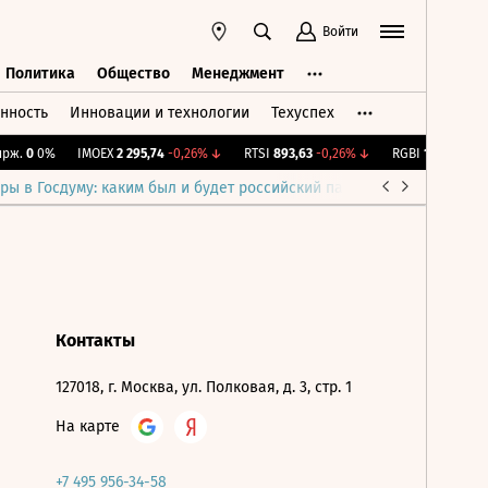
Войти
Политика
Общество
Менеджмент
нность
Инновации и технологии
Техуспех
ть
Политика
Общество
Менеджмент
рж.
0
0%
IMOEX
2 295,74
-0,26%
↓
RTSI
893,63
-0,26%
↓
RGBI
115,38
+0,2
ры в Госдуму: каким был и будет российский парламент
Война н
Контакты
127018, г. Москва, ул. Полковая, д. 3, стр. 1
На карте
+7 495 956-34-58