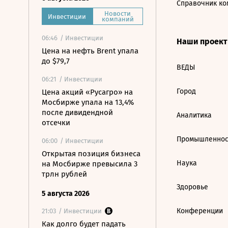
Справочник ко
Новости
Инвестиции
компаний
06:46
/ Инвестиции
Наши проек
Цена на нефть Brent упала
до $79,7
ВЕДЫ
06:21
/ Инвестиции
Город
Цена акций «Русагро» на
Мосбирже упала на 13,4%
после дивидендной
Аналитика
отсечки
Промышленнос
06:00
/ Инвестиции
Открытая позиция бизнеса
Наука
на Мосбирже превысила 3
трлн рублей
Здоровье
5 августа 2026
Конференции
21:03
/ Инвестиции
Как долго будет падать