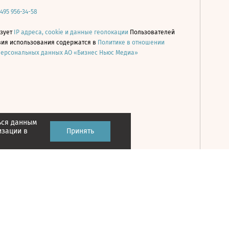
 495 956-34-58
ьзует
IP адреса, cookie и данные геолокации
Пользователей
овия использования содержатся в
Политике в отношении
персональных данных АО «Бизнес Ньюс Медиа»
ься данным
Принять
изации в