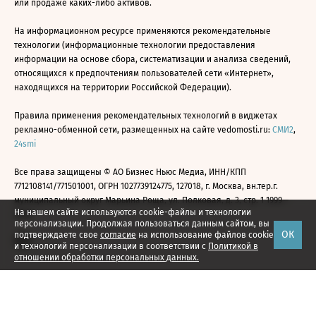
или продаже каких-либо активов.
На информационном ресурсе применяются рекомендательные
технологии (информационные технологии предоставления
информации на основе сбора, систематизации и анализа сведений,
относящихся к предпочтениям пользователей сети «Интернет»,
находящихся на территории Российской Федерации).
Правила применения рекомендательных технологий в виджетах
рекламно-обменной сети, размещенных на сайте vedomosti.ru:
СМИ2
,
24smi
Все права защищены © АО Бизнес Ньюс Медиа, ИНН/КПП
7712108141/771501001, ОГРН 1027739124775, 127018, г. Москва, вн.тер.г.
муниципальный округ Марьина Роща, ул. Полковая, д. 3, стр. 1 1999—
На нашем сайте используются cookie-файлы и технологии
2026
персонализации. Продолжая пользоваться данным сайтом, вы
ОК
подтверждаете свое
согласие
на использование файлов cookie
и технологий персонализации в соответствии с
Политикой в
отношении обработки персональных данных.