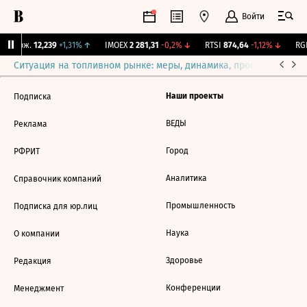
Войти
Y Бирж.
12,239
+1,31%
↑
IMOEX
2 281,31
-0,2%
↓
RTSI
874,64
-1,12%
↓
RGB
Ситуация на топливном рынке: меры, динамика, прогнозы
Выб
Наши проекты
Подписка
ВЕДЫ
Реклама
Город
РФРИТ
Аналитика
Справочник компаний
Промышленность
Подписка для юр.лиц
Наука
О компании
Здоровье
Редакция
Конференции
Менеджмент