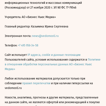
информационных технологий и массовых коммуникаций
(Роскомнадзор) от 27 ноября 2020 г. ЭЛ № ФС 77-79546
Учредитель: АО «Бизнес Ньюс Медиа»
Главный редактор: Казьмина Ирина Сергеевна
Электронная почта:
news@vedomosti.ru
Телефон:
+7 495 956-34-58
Сайт использует
IP адреса, cookie и данные геолокации
Пользователей сайта, условия использования содержатся в
Политике
в отношении обработки персональных данных АО «Бизнес Ньюс
Медиа»
Любое использование материалов допускается только при
соблюдении
правил перепечатки
и при наличии гиперссылки на
vedomosti.ru
Новости, аналитика, прогнозы и другие материалы, представленные
на данном сайте, не являются офертой или рекомендацией к покупке