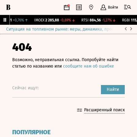
Войти
2,081
+0,76%
↑
IMOEX
2 285,88
-0,69%
↓
RTSI
884,56
-1,27%
↓
RGBI
115,3
Ситуация на топливном рынке: меры, динамика, прогнозы
Выб
404
Возможно, неправильная ссылка. Попробуйте найти
статью по названию или
сообщите нам об ошибке
Сейчас ищут:
Найти
Расширенный поиск
ПОПУЛЯРНОЕ