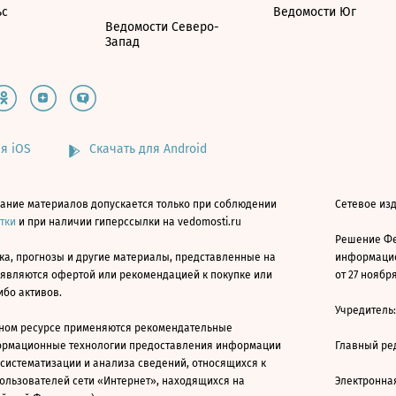
ьс
Ведомости Юг
Ведомости Северо-
Запад
я iOS
Скачать для Android
ание материалов допускается только при соблюдении
Сетевое изд
атки
и при наличии гиперссылки на vedomosti.ru
Решение Фе
ка, прогнозы и другие материалы, представленные на
информацио
 являются офертой или рекомендацией к покупке или
от 27 ноября
ибо активов.
Учредитель
ном ресурсе применяются рекомендательные
ормационные технологии предоставления информации
Главный ре
 систематизации и анализа сведений, относящихся к
ользователей сети «Интернет», находящихся на
Электронна