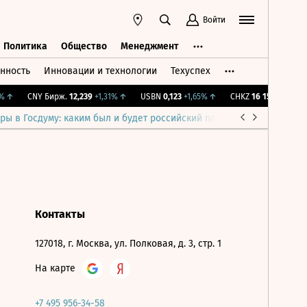
Войти
Политика
Общество
Менеджмент
нность
Инновации и технологии
Техуспех
ть
Политика
Общество
Менеджмент
↑
CNY Бирж.
12,239
+1,31%
↑
USBN
0,123
+1,65%
↑
CHKZ
16 150
+0,31%
↑
ры в Госдуму: каким был и будет российский парламент
Война н
Контакты
127018, г. Москва, ул. Полковая, д. 3, стр. 1
На карте
+7 495 956-34-58