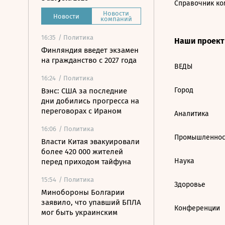
Справочник ко
Новости
Новости
компаний
16:35
/ Политика
Наши проек
Финляндия введет экзамен
на гражданство с 2027 года
ВЕДЫ
16:24
/ Политика
Город
Вэнс: США за последние
дни добились прогресса на
переговорах с Ираном
Аналитика
16:06
/ Политика
Промышленнос
Власти Китая эвакуировали
более 420 000 жителей
Наука
перед приходом тайфуна
15:54
/ Политика
Здоровье
Минобороны Болгарии
заявило, что упавший БПЛА
Конференции
мог быть украинским