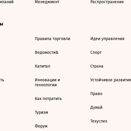
мпаний
Менеджмент
Распространение
ты
Правила торговли
Идеи управления
Ведомости&
Спорт
Капитал
Страна
ть
Инновации и
Устойчивое развити
технологии
Право
Как потратить
Думай
Туризм
Техуспех
Форум