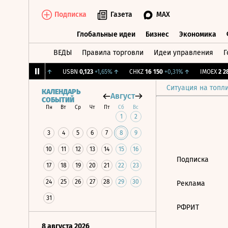
Подписка
Газета
MAX
Глобальные идеи
Бизнес
Экономика
ВЕДЫ
Правила торговли
Идеи управления
Г
Глобальные идеи
Бизнес
Экономик
ж.
12,239
+1,31%
↑
USBN
0,123
+1,65%
↑
CHKZ
16 150
+0,31%
↑
IMOEX
2 281
Ситуация на топл
КАЛЕНДАРЬ
Август
СОБЫТИЙ
Пн
Вт
Ср
Чт
Пт
Сб
Вс
1
2
3
4
5
6
7
8
9
10
11
12
13
14
15
16
Подписка
17
18
19
20
21
22
23
24
25
26
27
28
29
30
Реклама
31
РФРИТ
8 августа 2026