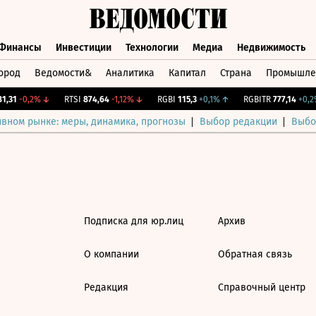
Финансы
Инвестиции
Технологии
Медиа
Недвижимость
ород
Ведомости&
Аналитика
Капитал
Страна
Промышле
а
Финансы
Инвестиции
Технологии
Медиа
Недвижимос
,31
-0,2%
↓
RTSI
874,64
-1,12%
↓
RGBI
115,3
+0,1%
↑
RGBITR
777,14
+0,2%
ивном рынке: меры, динамика, прогнозы
Выбор редакции
Выбо
Подписка для юр.лиц
Архив
О компании
Обратная связь
Редакция
Справочный центр