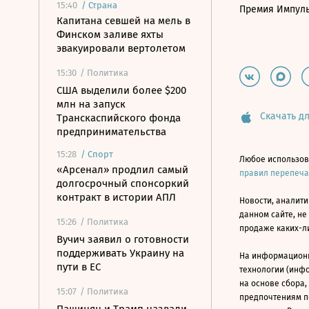
15:40
/
Страна
Премия Импул
Капитана севшей на мель в
Финском заливе яхты
эвакуировали вертолетом
15:30
/ Политика
США выделили более $200
млн на запуск
Скачать дл
Транскаспийского фонда
предпринимательства
15:28
/
Спорт
Любое использов
«Арсенал» продлил самый
правил перепеч
долгосрочный спонсоркий
контракт в истории АПЛ
Новости, аналити
данном сайте, не
15:26
/ Политика
продаже каких-л
Вучич заявил о готовности
поддерживать Украину на
На информацион
пути в ЕС
технологии (инф
на основе сбора,
15:07
/ Политика
предпочтениям п