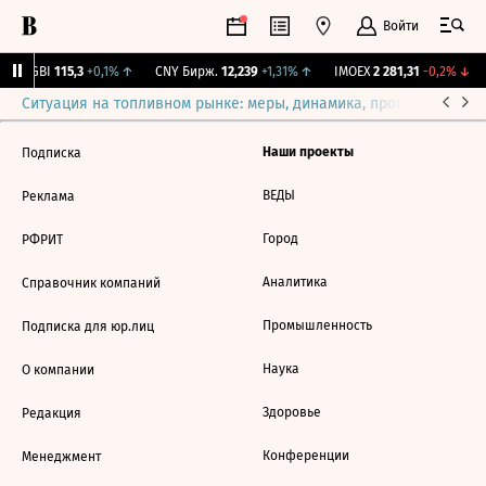
Войти
RGBI
115,3
+0,1%
↑
CNY Бирж.
12,239
+1,31%
↑
IMOEX
2 281,31
-0,2%
↓
Ситуация на топливном рынке: меры, динамика, прогнозы
Выб
Наши проекты
Подписка
ВЕДЫ
Реклама
Город
РФРИТ
Аналитика
Справочник компаний
Промышленность
Подписка для юр.лиц
Наука
О компании
Здоровье
Редакция
Конференции
Менеджмент