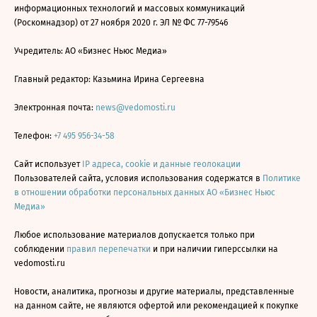
информационных технологий и массовых коммуникаций
(Роскомнадзор) от 27 ноября 2020 г. ЭЛ № ФС 77-79546
Учредитель: АО «Бизнес Ньюс Медиа»
Главный редактор: Казьмина Ирина Сергеевна
Электронная почта:
news@vedomosti.ru
Телефон:
+7 495 956-34-58
Сайт использует
IP адреса, cookie и данные геолокации
Пользователей сайта, условия использования содержатся в
Политике
в отношении обработки персональных данных АО «Бизнес Ньюс
Медиа»
Любое использование материалов допускается только при
соблюдении
правил перепечатки
и при наличии гиперссылки на
vedomosti.ru
Новости, аналитика, прогнозы и другие материалы, представленные
на данном сайте, не являются офертой или рекомендацией к покупке