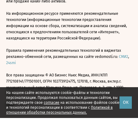
или продаже каких-либо активов.
На информационном ресурсе применяются рекомендательные
технологии (информационные технологии предоставления
информации на основе сбора, систематизации и анализа сведений,
относящихся к предпочтениям пользователей сети «Интернет»,
находящихся на территории Российской Федерации).
Правила применения рекомендательных технологий в виджетах
рекламно-обменной сети, размещенных на сайте vedomosti.ru:
СМИ2
,
24smi
Все права защищены © АО Бизнес Ньюс Медиа, ИНН/КПП
7712108141/771501001, ОГРН 1027739124775, 127018, г. Москва, вн.тер.г.
муниципальный округ Марьина Роща, ул. Полковая, д. 3, стр. 1 1999—
На нашем сайте используются cookie-файлы и технологии
2026
персонализации. Продолжая пользоваться данным сайтом, вы
ОК
подтверждаете свое
согласие
на использование файлов cookie
и технологий персонализации в соответствии с
Политикой в
отношении обработки персональных данных.