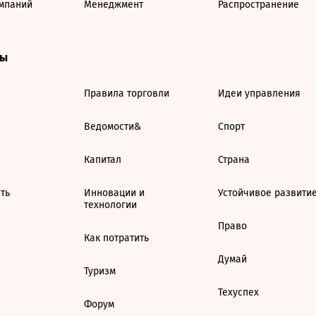
мпаний
Менеджмент
Распространение
ты
Правила торговли
Идеи управления
Ведомости&
Спорт
Капитал
Страна
ть
Инновации и
Устойчивое развити
технологии
Право
Как потратить
Думай
Туризм
Техуспех
Форум