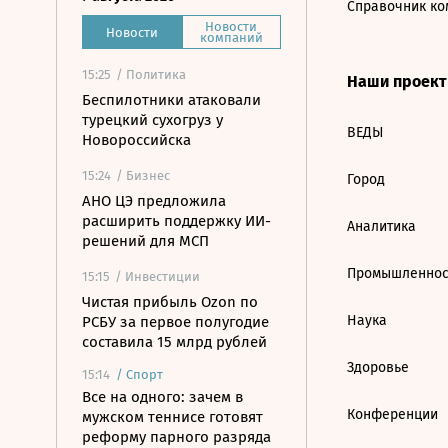
Справочник ко
Новости
Новости
компаний
15:25
/ Политика
Наши проек
Беспилотники атаковали
турецкий сухогруз у
ВЕДЫ
Новороссийска
15:24
/ Бизнес
Город
АНО ЦЭ предложила
расширить поддержку ИИ-
Аналитика
решений для МСП
Промышленнос
15:15
/ Инвестиции
Чистая прибыль Ozon по
Наука
РСБУ за первое полугодие
составила 15 млрд рублей
Здоровье
15:14
/
Спорт
Все на одного: зачем в
Конференции
мужском теннисе готовят
реформу парного разряда