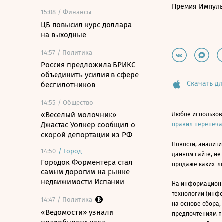
Премия Импул
15:08
/ Финансы
ЦБ повысил курс доллара
на выходные
14:57
/ Политика
Россия предложила БРИКС
объединить усилия в сфере
Скачать дл
беспилотников
14:55
/ Общество
«Веселый молочник»
Любое использов
Джастас Уолкер сообщил о
правил перепеч
скорой депортации из РФ
Новости, аналити
14:50
/
Город
данном сайте, не
Городок Форментера стал
продаже каких-л
самым дорогим на рынке
недвижимости Испании
На информацион
технологии (инф
14:47
/ Политика
на основе сбора,
«Ведомости» узнали
предпочтениям п