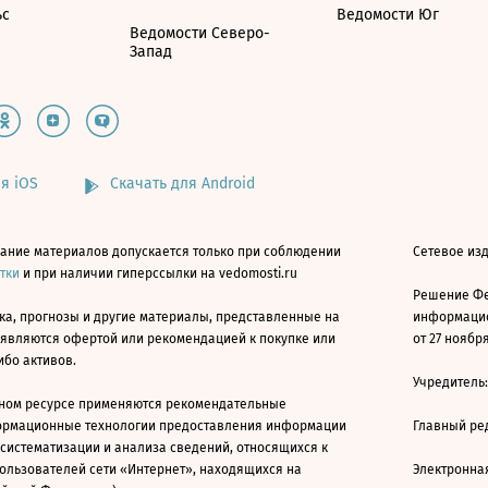
ьс
Ведомости Юг
Ведомости Северо-
Запад
я iOS
Скачать для Android
ание материалов допускается только при соблюдении
Сетевое изд
атки
и при наличии гиперссылки на vedomosti.ru
Решение Фе
ка, прогнозы и другие материалы, представленные на
информацио
 являются офертой или рекомендацией к покупке или
от 27 ноября
ибо активов.
Учредитель
ном ресурсе применяются рекомендательные
ормационные технологии предоставления информации
Главный ре
 систематизации и анализа сведений, относящихся к
ользователей сети «Интернет», находящихся на
Электронна