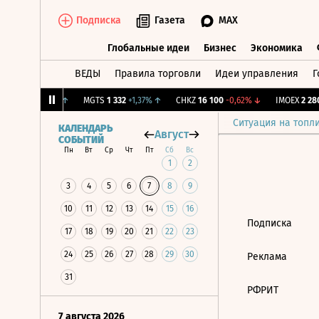
Подписка
Газета
MAX
Глобальные идеи
Бизнес
Экономика
ВЕДЫ
Правила торговли
Идеи управления
Г
Глобальные идеи
Бизнес
Экономик
.
12,223
+1,18%
↑
MGTS
1 332
+1,37%
↑
CHKZ
16 100
-0,62%
↓
IMOEX
2 280,
Ситуация на топл
КАЛЕНДАРЬ
Август
СОБЫТИЙ
Пн
Вт
Ср
Чт
Пт
Сб
Вс
1
2
3
4
5
6
7
8
9
10
11
12
13
14
15
16
Подписка
17
18
19
20
21
22
23
24
25
26
27
28
29
30
Реклама
31
РФРИТ
7 августа 2026