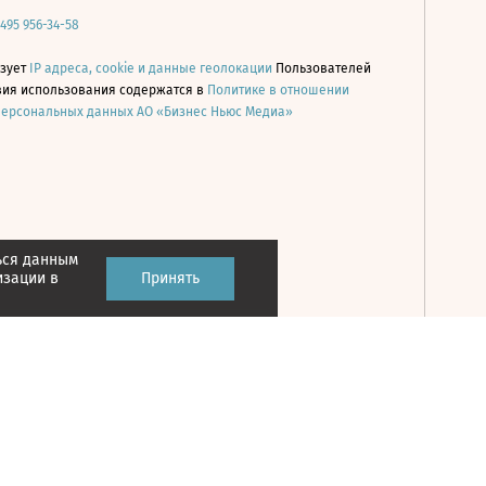
 495 956-34-58
ьзует
IP адреса, cookie и данные геолокации
Пользователей
овия использования содержатся в
Политике в отношении
персональных данных АО «Бизнес Ньюс Медиа»
ься данным
Принять
изации в