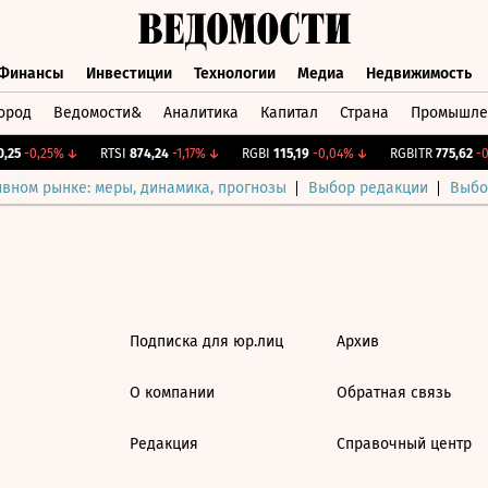
Финансы
Инвестиции
Технологии
Медиа
Недвижимость
ород
Ведомости&
Аналитика
Капитал
Страна
Промышле
а
Финансы
Инвестиции
Технологии
Медиа
Недвижимос
25
-0,25%
↓
RTSI
874,24
-1,17%
↓
RGBI
115,19
-0,04%
↓
RGBITR
775,62
-0,
ивном рынке: меры, динамика, прогнозы
Выбор редакции
Выбо
Подписка для юр.лиц
Архив
О компании
Обратная связь
Редакция
Справочный центр