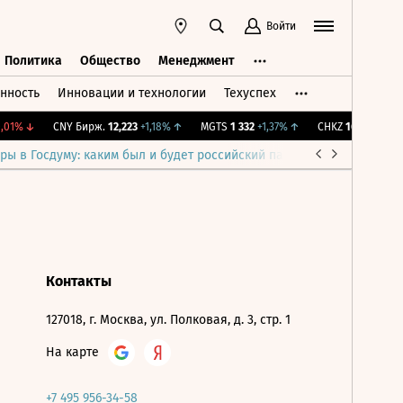
Войти
Политика
Общество
Менеджмент
нность
Инновации и технологии
Техуспех
ть
Политика
Общество
Менеджмент
01%
↓
CNY Бирж.
12,223
+1,18%
↑
MGTS
1 332
+1,37%
↑
CHKZ
16 100
-0,62
ры в Госдуму: каким был и будет российский парламент
Война н
Контакты
127018, г. Москва, ул. Полковая, д. 3, стр. 1
На карте
+7 495 956-34-58