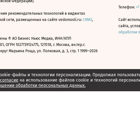
ийской Федерации).
Телефон:
+7
ния рекомендательных технологий в виджетах
й сети, размещенных на сайте vedomosti.ru:
СМИ2
,
Сайт испол
сайта, усл
обработки 
ены © АО Бизнес Ньюс Медиа, ИНН/КПП
01, ОГРН 1027739124775, 127018, г. Москва, вн.тер.г.
уг Марьина Роща, ул. Полковая, д. 3, стр. 1 1999—2026
ookie-файлы и технологии персонализации. Продолжая пользоват
согласие
на использование файлов cookie и технологий персонал
ошении обработки персональных данных.