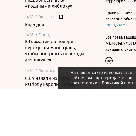
подробности иска
территории Росс
«Родины» к «Яблоку»
Правила примене
14:39
/ Общество
рекламно-обменно
Кадр дня
INFOX
,
24smi
14:35
/
Город
Все права защищ
В Германии до ноября
7712108141/7715010
перекрыли магистраль,
муниципальный окр
чтобы построить переходы
для лягушек
14:34
/ Политика
На нашем сайте используются c
сайтом, вы подтверждаете свое
США начали изымать
соответствии с
Политикой в отн
Patriot у Европы, чтобы
восполнить нехватку
вооружений
14:33
/ Бизнес
Производство
шампанского в России за
семь месяцев упало на 8,9%