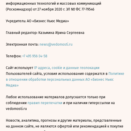
информационных технологий и массовых коммуникаций
(Роскомнадзор) от 27 ноября 2020 г. ЭЛ № ФС 77-79546
Учредитель: АО «Бизнес Ньюс Медиа»
Главный редактор: Казьмина Ирина Сергеевна
Электронная почта:
news@vedomosti.ru
Телефон:
+7 495 956-34-58
Сайт использует
IP адреса, cookie и данные геолокации
Пользователей сайта, условия использования содержатся в
Политике
в отношении обработки персональных данных АО «Бизнес Ньюс
Медиа»
Любое использование материалов допускается только при
соблюдении
правил перепечатки
и при наличии гиперссылки на
vedomosti.ru
Новости, аналитика, прогнозы и другие материалы, представленные
на данном сайте, не являются офертой или рекомендацией к покупке