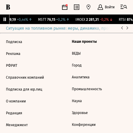
Войти
UTAR
9,19
+0,44%
↑
MSTT
76,15
+0,2%
↑
IMOEX
2 281,31
-0,2%
↓
RTSI
874,
Ситуация на топливном рынке: меры, динамика, прогнозы
Выб
Наши проекты
Подписка
ВЕДЫ
Реклама
Город
РФРИТ
Аналитика
Справочник компаний
Промышленность
Подписка для юр.лиц
Наука
О компании
Здоровье
Редакция
Конференции
Менеджмент