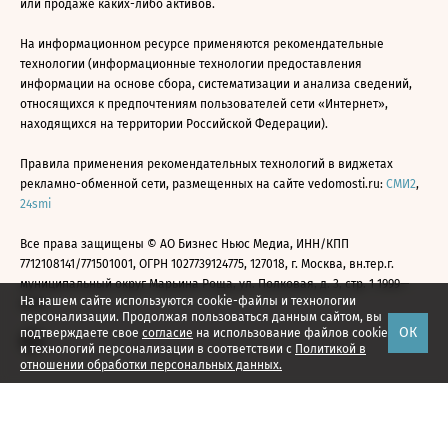
или продаже каких-либо активов.
На информационном ресурсе применяются рекомендательные
технологии (информационные технологии предоставления
информации на основе сбора, систематизации и анализа сведений,
относящихся к предпочтениям пользователей сети «Интернет»,
находящихся на территории Российской Федерации).
Правила применения рекомендательных технологий в виджетах
рекламно-обменной сети, размещенных на сайте vedomosti.ru:
СМИ2
,
24smi
Все права защищены © АО Бизнес Ньюс Медиа, ИНН/КПП
7712108141/771501001, ОГРН 1027739124775, 127018, г. Москва, вн.тер.г.
муниципальный округ Марьина Роща, ул. Полковая, д. 3, стр. 1 1999—
На нашем сайте используются cookie-файлы и технологии
2026
персонализации. Продолжая пользоваться данным сайтом, вы
ОК
подтверждаете свое
согласие
на использование файлов cookie
и технологий персонализации в соответствии с
Политикой в
отношении обработки персональных данных.