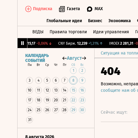
Подписка
Газета
MAX
Глобальные идеи
Бизнес
Экономика
ВЕДЫ
Правила торговли
Идеи управления
Г
Глобальные идеи
Бизнес
Экономик
%
↓
RGBI
115,17
-0,06%
↓
CNY Бирж.
12,239
+1,31%
↑
IMOEX
2 281,31
-0,2%
Ситуация на топл
КАЛЕНДАРЬ
Август
СОБЫТИЙ
Пн
Вт
Ср
Чт
Пт
Сб
Вс
404
1
2
3
4
5
6
7
8
9
Возможно, неправ
сообщите нам об
10
11
12
13
14
15
16
17
18
19
20
21
22
23
24
25
26
27
28
29
30
Сейчас ищут:
31
8 августа 2026