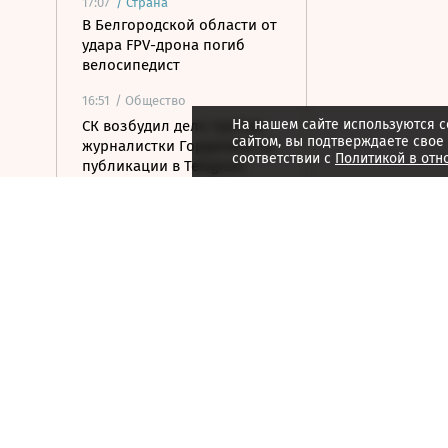
17:07
/
Страна
В Белгородской области от
удара FPV-дрона погиб
велосипедист
16:51
/ Общество
На нашем сайте используются c
СК возбудил дело против
сайтом, вы подтверждаете свое
журналистки Гордеевой за
соответствии с
Политикой в отн
публикации в Telegram
16:46
/ Политика
The Atlantic: Маск запретил
Украине использовать
Starlink для ударов по РФ
16:35
/ Общество
Два человека погибли от
удара БПЛА по
многоквартирному дому в
Керчи
16:32
/ Бизнес