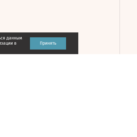
ься данным
Принять
изации в