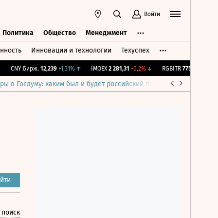
Войти
Политика
Общество
Менеджмент
нность
Инновации и технологии
Техуспех
ть
Политика
Общество
Менеджмент
CNY Бирж.
12,239
+1,31%
↑
IMOEX
2 281,31
-0,2%
↓
RGBITR
775,48
-0,03%
↓
ры в Госдуму: каким был и будет российский парламент
Война н
йти
 поиск