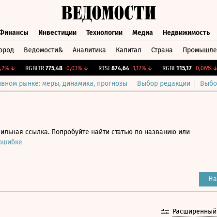
Финансы
Инвестиции
Технологии
Медиа
Недвижимость
ород
Ведомости&
Аналитика
Капитал
Страна
Промышле
а
Финансы
Инвестиции
Технологии
Медиа
Недвижимос
↓
RGBITR
775,48
-0,03%
↓
RTSI
874,64
-1,12%
↓
RGBI
115,17
-0,06%
↓
ивном рынке: меры, динамика, прогнозы
Выбор редакции
Выбо
ильная ссылка. Попробуйте найти статью по названию или
 ошибке
На
Расширенный