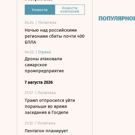
Новости
Новости
компаний
ПОПУЛЯРНО
04:24
/ Политика
Ночью над российскими
регионами сбиты почти 400
БПЛА
04:22
/
Страна
Дроны атаковали
самарское
промпредприятие
7 августа 2026
21:57
/ Политика
Трамп отпросился уйти
пораньше во время
заседания в Госдепе
21:32
/ Политика
Пентагон планирует