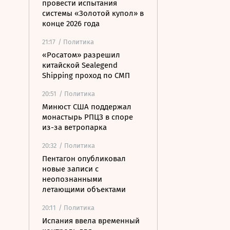
провести испытания
системы «Золотой купол» в
конце 2026 года
21:17
/ Политика
«Росатом» разрешил
китайской Sealegend
Shipping проход по СМП
20:51
/ Политика
Минюст США поддержал
монастырь РПЦЗ в споре
из-за ветропарка
20:32
/ Политика
Пентагон опубликовал
новые записи с
неопознанными
летающими объектами
20:11
/ Политика
Испания ввела временный