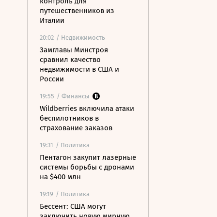
контроль для
путешественников из
Италии
20:02
/ Недвижимость
Замглавы Минстроя
сравнил качество
недвижимости в США и
России
19:55
/ Финансы
Wildberries включила атаки
беспилотников в
страхование заказов
19:31
/ Политика
Пентагон закупит лазерные
системы борьбы с дронами
на $400 млн
19:19
/ Политика
Бессент: США могут
заключить новую мирную