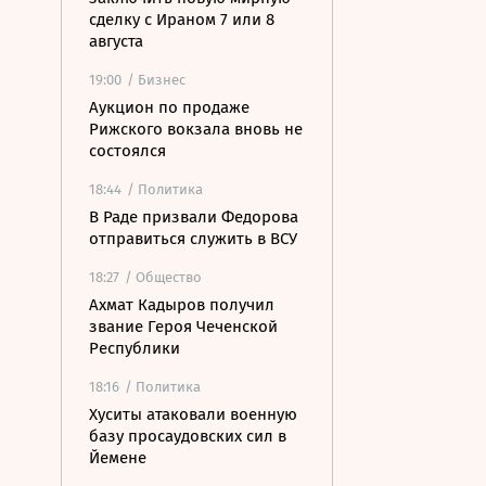
сделку с Ираном 7 или 8
августа
19:00
/ Бизнес
Аукцион по продаже
Рижского вокзала вновь не
состоялся
18:44
/ Политика
В Раде призвали Федорова
отправиться служить в ВСУ
18:27
/ Общество
Ахмат Кадыров получил
звание Героя Чеченской
Республики
18:16
/ Политика
Хуситы атаковали военную
базу просаудовских сил в
Йемене