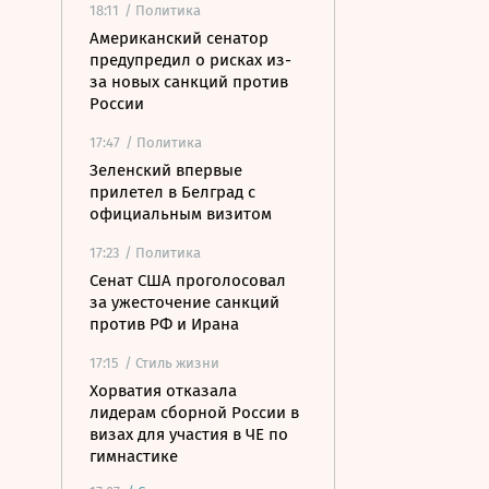
18:11
/ Политика
Американский сенатор
предупредил о рисках из-
за новых санкций против
России
17:47
/ Политика
Зеленский впервые
прилетел в Белград с
официальным визитом
17:23
/ Политика
Сенат США проголосовал
за ужесточение санкций
против РФ и Ирана
17:15
/ Стиль жизни
Хорватия отказала
лидерам сборной России в
визах для участия в ЧЕ по
гимнастике