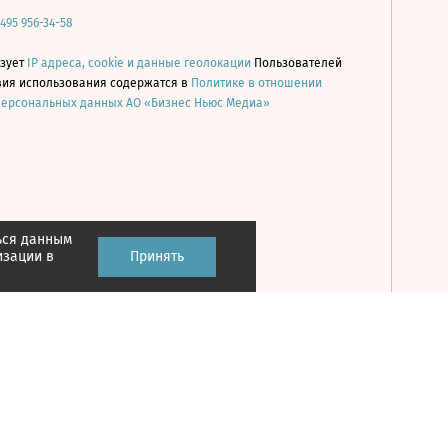
 495 956-34-58
ьзует
IP адреса, cookie и данные геолокации
Пользователей
овия использования содержатся в
Политике в отношении
персональных данных АО «Бизнес Ньюс Медиа»
ься данным
Принять
изации в