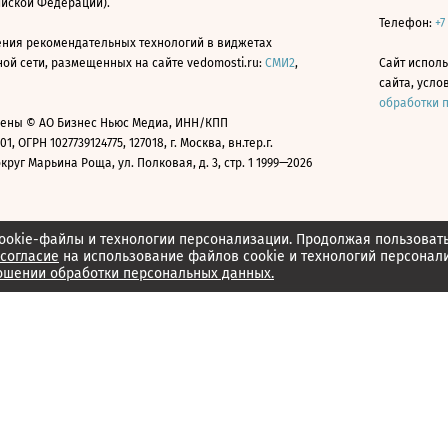
ийской Федерации).
Телефон:
+7
ния рекомендательных технологий в виджетах
й сети, размещенных на сайте vedomosti.ru:
СМИ2
,
Сайт испол
сайта, усл
обработки 
ены © АО Бизнес Ньюс Медиа, ИНН/КПП
01, ОГРН 1027739124775, 127018, г. Москва, вн.тер.г.
уг Марьина Роща, ул. Полковая, д. 3, стр. 1 1999—2026
ookie-файлы и технологии персонализации. Продолжая пользоват
согласие
на использование файлов cookie и технологий персонал
ошении обработки персональных данных.