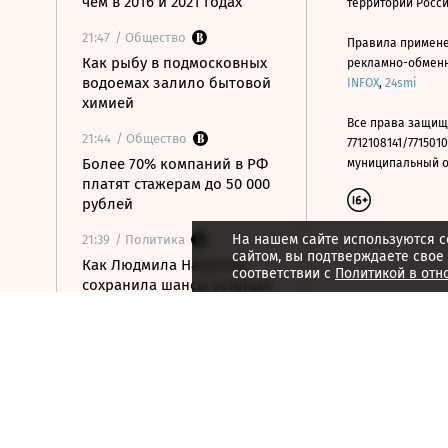
чем в 2016 и 2021 годах
территории Росс
21:47
/ Общество
Правила примене
Как рыбу в подмосковных
рекламно-обменно
водоемах залило бытовой
INFOX
,
24smi
химией
Все права защищ
21:44
/ Общество
7712108141/7715010
Более 70% компаний в РФ
муниципальный окр
платят стажерам до 50 000
рублей
На нашем сайте используются c
21:39
/ Политика
сайтом, вы подтверждаете свое
Как Людмила Нарусова
соответствии с
Политикой в отн
сохранила шансы остаться
в Совете Федерации
21:35
/ Экономика
Минэк анонсировал
синхронизацию
законодательства об
электронной торговле в
ЕАЭС