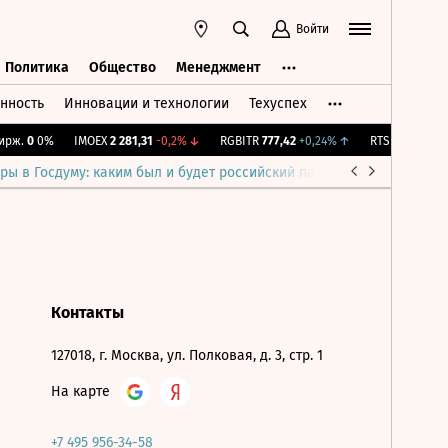
Войти
Политика
Общество
Менеджмент
нность
Инновации и технологии
Техуспех
ть
Политика
Общество
Менеджмент
рж.
0
0%
IMOEX
2 281,31
-0,2%
↓
RGBITR
777,42
+0,24%
↑
RTSI
874,64
-1,
ры в Госдуму: каким был и будет российский парламент
Война н
Контакты
127018, г. Москва, ул. Полковая, д. 3, стр. 1
На карте
+7 495 956-34-58