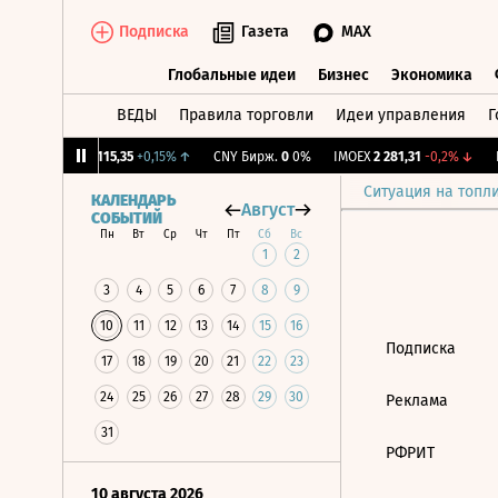
Подписка
Газета
MAX
Глобальные идеи
Бизнес
Экономика
ВЕДЫ
Правила торговли
Идеи управления
Г
Глобальные идеи
Бизнес
Экономик
12%
↓
RGBI
115,35
+0,15%
↑
CNY Бирж.
0
0%
IMOEX
2 281,31
-0,2%
↓
R
Ситуация на топл
КАЛЕНДАРЬ
Август
СОБЫТИЙ
Пн
Вт
Ср
Чт
Пт
Сб
Вс
1
2
3
4
5
6
7
8
9
10
11
12
13
14
15
16
Подписка
17
18
19
20
21
22
23
24
25
26
27
28
29
30
Реклама
31
РФРИТ
10 августа 2026