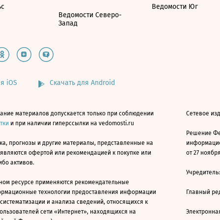
ьс
Ведомости Юг
Ведомости Северо-
Запад
я iOS
Скачать для Android
ание материалов допускается только при соблюдении
Сетевое изд
атки
и при наличии гиперссылки на vedomosti.ru
Решение Фе
ка, прогнозы и другие материалы, представленные на
информацио
 являются офертой или рекомендацией к покупке или
от 27 ноября
ибо активов.
Учредитель
ном ресурсе применяются рекомендательные
ормационные технологии предоставления информации
Главный ре
 систематизации и анализа сведений, относящихся к
ользователей сети «Интернет», находящихся на
Электронна