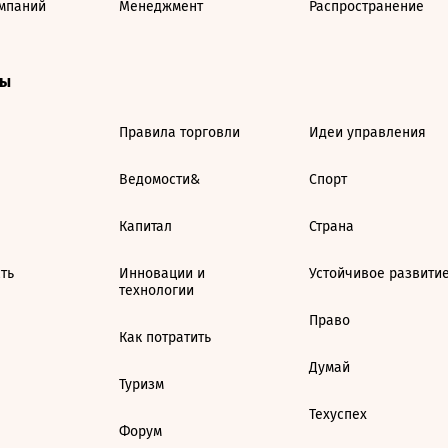
мпаний
Менеджмент
Распространение
ты
Правила торговли
Идеи управления
Ведомости&
Спорт
Капитал
Страна
ть
Инновации и
Устойчивое развити
технологии
Право
Как потратить
Думай
Туризм
Техуспех
Форум