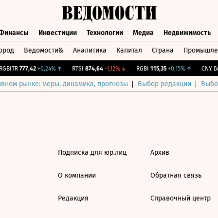
Финансы
Инвестиции
Технологии
Медиа
Недвижимость
ород
Ведомости&
Аналитика
Капитал
Страна
Промышле
а
Финансы
Инвестиции
Технологии
Медиа
Недвижимос
GBITR
777,42
+0,24%
↑
RTSI
874,64
-1,12%
↓
RGBI
115,35
+0,15%
↑
CNY Би
ивном рынке: меры, динамика, прогнозы
Выбор редакции
Выбо
Подписка для юр.лиц
Архив
О компании
Обратная связь
Редакция
Справочный центр