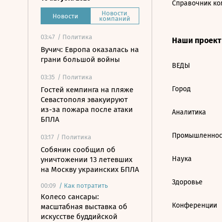
Справочник ко
Новости
Новости
компаний
03:47
/ Политика
Наши проек
Вучич: Европа оказалась на
грани большой войны
ВЕДЫ
03:35
/ Политика
Город
Гостей кемпинга на пляже
Севастополя эвакуируют
из-за пожара после атаки
Аналитика
БПЛА
Промышленнос
03:17
/ Политика
Собянин сообщил об
Наука
уничтожении 13 летевших
на Москву украинских БПЛА
Здоровье
00:09
/
Как потратить
Колесо сансары:
Конференции
масштабная выставка об
искусстве буддийской