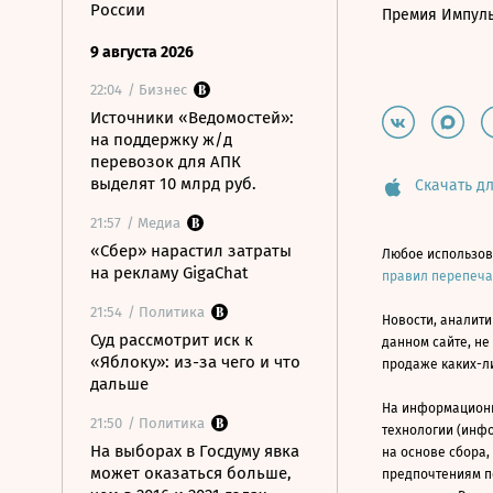
России
Премия Импул
9 августа 2026
22:04
/ Бизнес
Источники «Ведомостей»:
на поддержку ж/д
перевозок для АПК
выделят 10 млрд руб.
Скачать дл
21:57
/ Медиа
«Сбер» нарастил затраты
Любое использов
на рекламу GigaChat
правил перепеч
21:54
/ Политика
Новости, аналити
Суд рассмотрит иск к
данном сайте, не
«Яблоку»: из-за чего и что
продаже каких-л
дальше
На информацион
21:50
/ Политика
технологии (инф
На выборах в Госдуму явка
на основе сбора,
может оказаться больше,
предпочтениям п