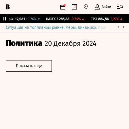
Войти
 Бирж.
12,081
+0,76%
↑
IMOEX
2 285,88
-0,69%
↓
RTSI
884,56
-1,27%
↓
R
Ситуация на топливном рынке: меры, динамика, прогнозы
Выб
Политика
20 Декабря 2024
Показать еще