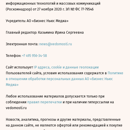
информационных технологий и массовых коммуникаций
(Роскомнадзор) от 27 ноября 2020 г. ЭЛ № ФС 77-79546
Учредитель: АО «Бизнес Ньюс Медиа»
Главный редактор: Казьмина Ирина Сергеевна
Электронная почта:
news@vedomosti.ru
Телефон:
+7 495 956-34-58
Сайт использует
IP адреса, cookie и данные геолокации
Пользователей сайта, условия использования содержатся в
Политике
в отношении обработки персональных данных АО «Бизнес Ньюс
Медиа»
Любое использование материалов допускается только при
соблюдении
правил перепечатки
и при наличии гиперссылки на
vedomosti.ru
Новости, аналитика, прогнозы и другие материалы, представленные
на данном сайте, не являются офертой или рекомендацией к покупке