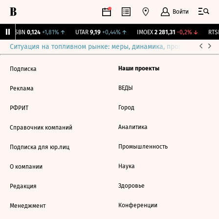
Войти
USBN
0,124
+1,81%
↑
UTAR
9,19
+0,44%
↑
IMOEX
2 281,31
-0,2%
↓
RTSI
Ситуация на топливном рынке: меры, динамика, прогнозы
Выб
Наши проекты
Подписка
ВЕДЫ
Реклама
Город
РФРИТ
Аналитика
Справочник компаний
Промышленность
Подписка для юр.лиц
Наука
О компании
Здоровье
Редакция
Конференции
Менеджмент