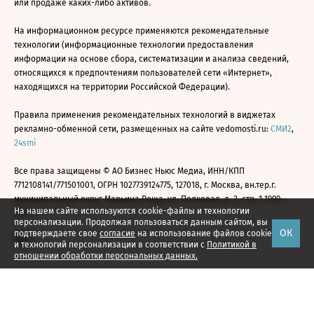
или продаже каких-либо активов.
На информационном ресурсе применяются рекомендательные
технологии (информационные технологии предоставления
информации на основе сбора, систематизации и анализа сведений,
относящихся к предпочтениям пользователей сети «Интернет»,
находящихся на территории Российской Федерации).
Правила применения рекомендательных технологий в виджетах
рекламно-обменной сети, размещенных на сайте vedomosti.ru:
СМИ2
,
24smi
Все права защищены © АО Бизнес Ньюс Медиа, ИНН/КПП
7712108141/771501001, ОГРН 1027739124775, 127018, г. Москва, вн.тер.г.
муниципальный округ Марьина Роща, ул. Полковая, д. 3, стр. 1 1999—
На нашем сайте используются cookie-файлы и технологии
2026
персонализации. Продолжая пользоваться данным сайтом, вы
ОК
подтверждаете свое
согласие
на использование файлов cookie
и технологий персонализации в соответствии с
Политикой в
отношении обработки персональных данных.