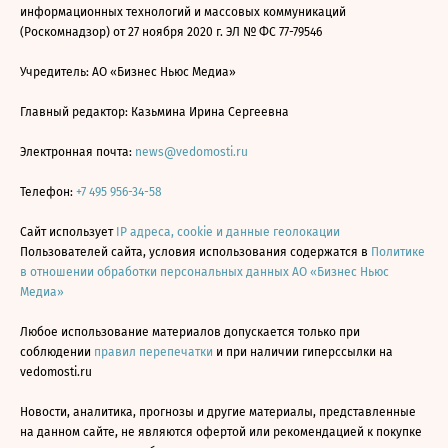
информационных технологий и массовых коммуникаций
(Роскомнадзор) от 27 ноября 2020 г. ЭЛ № ФС 77-79546
Учредитель: АО «Бизнес Ньюс Медиа»
Главный редактор: Казьмина Ирина Сергеевна
Электронная почта:
news@vedomosti.ru
Телефон:
+7 495 956-34-58
Сайт использует
IP адреса, cookie и данные геолокации
Пользователей сайта, условия использования содержатся в
Политике
в отношении обработки персональных данных АО «Бизнес Ньюс
Медиа»
Любое использование материалов допускается только при
соблюдении
правил перепечатки
и при наличии гиперссылки на
vedomosti.ru
Новости, аналитика, прогнозы и другие материалы, представленные
на данном сайте, не являются офертой или рекомендацией к покупке