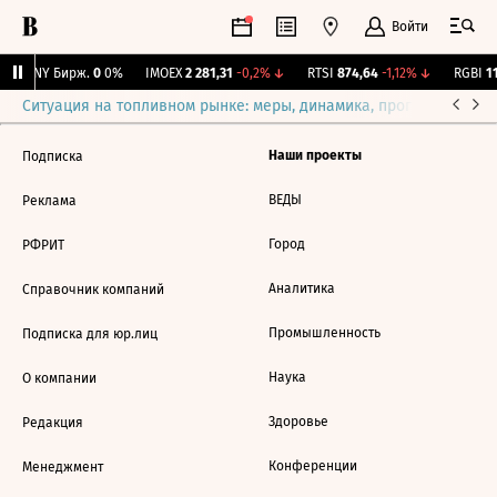
Войти
CNY Бирж.
0
0%
IMOEX
2 281,31
-0,2%
↓
RTSI
874,64
-1,12%
↓
RGBI
11
Ситуация на топливном рынке: меры, динамика, прогнозы
Выб
Наши проекты
Подписка
ВЕДЫ
Реклама
Город
РФРИТ
Аналитика
Справочник компаний
Промышленность
Подписка для юр.лиц
Наука
О компании
Здоровье
Редакция
Конференции
Менеджмент