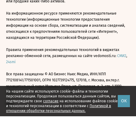
или продаже каких-либо активов.
На информационном ресурсе применяются рекомендательные
технологии (информационные технологии предоставления
информации на основе сбора, систематизации и анализа сведений,
относящихся к предпочтениям пользователей сети «Интернет»,
находящихся на территории Российской Федерации).
Правила применения рекомендательных технологий в виджетах
рекламно-обменной сети, размещенных на сайте vedomosti.ru:
СМИ2
,
24smi
Все права защищены © АО Бизнес Ньюс Медиа, ИНН/КПП
7712108141/771501001, ОГРН 1027739124775, 127018, г. Москва, вн.тер.г.
муниципальный округ Марьина Роща, ул. Полковая, д. 3, стр. 1 1999—
На нашем сайте используются cookie-файлы и технологии
2026
персонализации. Продолжая пользоваться данным сайтом, вы
ОК
подтверждаете свое
согласие
на использование файлов cookie
и технологий персонализации в соответствии с
Политикой в
отношении обработки персональных данных.