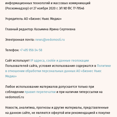
информационных технологий и массовых коммуникаций
(Роскомнадзор) от 27 ноября 2020 г. ЭЛ № ФС 77-79546
Учредитель: АО «Бизнес Ньюс Медиа»
Главный редактор: Казьмина Ирина Сергеевна
Электронная почта:
news@vedomosti.ru
Телефон:
+7 495 956-34-58
Сайт использует
IP адреса, cookie и данные геолокации
Пользователей сайта, условия использования содержатся в
Политике
в отношении обработки персональных данных АО «Бизнес Ньюс
Медиа»
Любое использование материалов допускается только при
соблюдении
правил перепечатки
и при наличии гиперссылки на
vedomosti.ru
Новости, аналитика, прогнозы и другие материалы, представленные
на данном сайте, не являются офертой или рекомендацией к покупке