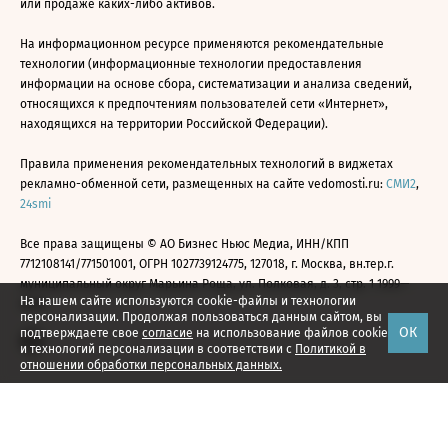
или продаже каких-либо активов.
На информационном ресурсе применяются рекомендательные
технологии (информационные технологии предоставления
информации на основе сбора, систематизации и анализа сведений,
относящихся к предпочтениям пользователей сети «Интернет»,
находящихся на территории Российской Федерации).
Правила применения рекомендательных технологий в виджетах
рекламно-обменной сети, размещенных на сайте vedomosti.ru:
СМИ2
,
24smi
Все права защищены © АО Бизнес Ньюс Медиа, ИНН/КПП
7712108141/771501001, ОГРН 1027739124775, 127018, г. Москва, вн.тер.г.
муниципальный округ Марьина Роща, ул. Полковая, д. 3, стр. 1 1999—
На нашем сайте используются cookie-файлы и технологии
2026
персонализации. Продолжая пользоваться данным сайтом, вы
ОК
подтверждаете свое
согласие
на использование файлов cookie
и технологий персонализации в соответствии с
Политикой в
отношении обработки персональных данных.