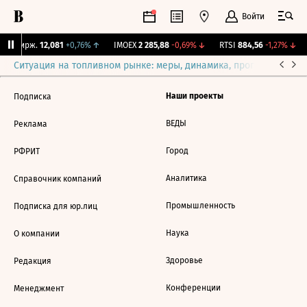
Войти
NY Бирж.
12,081
+0,76%
↑
IMOEX
2 285,88
-0,69%
↓
RTSI
884,56
-1,27%
↓
Ситуация на топливном рынке: меры, динамика, прогнозы
Выб
Наши проекты
Подписка
ВЕДЫ
Реклама
Город
РФРИТ
Аналитика
Справочник компаний
Промышленность
Подписка для юр.лиц
Наука
О компании
Здоровье
Редакция
Конференции
Менеджмент