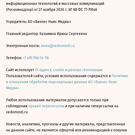
информационных технологий и массовых коммуникаций
(Роскомнадзор) от 27 ноября 2020 г. ЭЛ № ФС 77-79546
Учредитель: АО «Бизнес Ньюс Медиа»
Главный редактор: Казьмина Ирина Сергеевна
Электронная почта:
news@vedomosti.ru
Телефон:
+7 495 956-34-58
Сайт использует
IP адреса, cookie и данные геолокации
Пользователей сайта, условия использования содержатся в
Политике
в отношении обработки персональных данных АО «Бизнес Ньюс
Медиа»
Любое использование материалов допускается только при
соблюдении
правил перепечатки
и при наличии гиперссылки на
vedomosti.ru
Новости, аналитика, прогнозы и другие материалы, представленные
на данном сайте, не являются офертой или рекомендацией к покупке