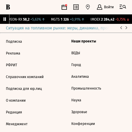
Войти
↑
VEON-RX
58,2
+5,63%
↑
MGTS
1 326
+0,91%
↑
IMOEX
2 284,42
-0,75%
↓
Ситуация на топливном рынке: меры, динамика, прогнозы
Выб
Наши проекты
Подписка
ВЕДЫ
Реклама
Город
РФРИТ
Аналитика
Справочник компаний
Промышленность
Подписка для юр.лиц
Наука
О компании
Здоровье
Редакция
Конференции
Менеджмент