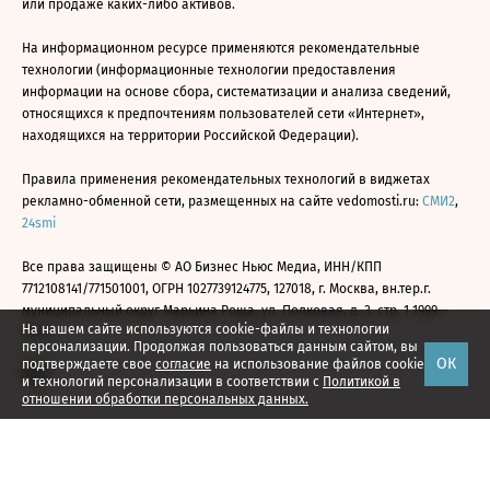
или продаже каких-либо активов.
На информационном ресурсе применяются рекомендательные
технологии (информационные технологии предоставления
информации на основе сбора, систематизации и анализа сведений,
относящихся к предпочтениям пользователей сети «Интернет»,
находящихся на территории Российской Федерации).
Правила применения рекомендательных технологий в виджетах
рекламно-обменной сети, размещенных на сайте vedomosti.ru:
СМИ2
,
24smi
Все права защищены © АО Бизнес Ньюс Медиа, ИНН/КПП
7712108141/771501001, ОГРН 1027739124775, 127018, г. Москва, вн.тер.г.
муниципальный округ Марьина Роща, ул. Полковая, д. 3, стр. 1 1999—
На нашем сайте используются cookie-файлы и технологии
2026
персонализации. Продолжая пользоваться данным сайтом, вы
ОК
подтверждаете свое
согласие
на использование файлов cookie
и технологий персонализации в соответствии с
Политикой в
отношении обработки персональных данных.