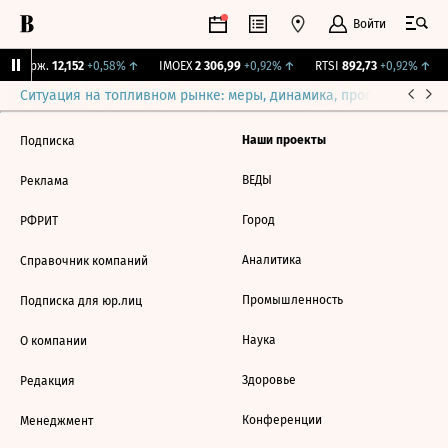
Войти
Y Бирж.
12,152
+0,58%
↑
IMOEX
2 306,99
+0,92%
↑
RTSI
892,73
+0,92%
↑
Ситуация на топливном рынке: меры, динамика, прогнозы
Выб
Наши проекты
Подписка
ВЕДЫ
Реклама
Город
РФРИТ
Аналитика
Справочник компаний
Промышленность
Подписка для юр.лиц
Наука
О компании
Здоровье
Редакция
Конференции
Менеджмент