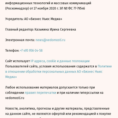
информационных технологий и массовых коммуникаций
(Роскомнадзор) от 27 ноября 2020 г. ЭЛ № ФС 77-79546
Учредитель: АО «Бизнес Ньюс Медиа»
Главный редактор: Казьмина Ирина Сергеевна
Электронная почта:
news@vedomosti.ru
Телефон:
+7 495 956-34-58
Сайт использует
IP адреса, cookie и данные геолокации
Пользователей сайта, условия использования содержатся в
Политике
в отношении обработки персональных данных АО «Бизнес Ньюс
Медиа»
Любое использование материалов допускается только при
соблюдении
правил перепечатки
и при наличии гиперссылки на
vedomosti.ru
Новости, аналитика, прогнозы и другие материалы, представленные
на данном сайте, не являются офертой или рекомендацией к покупке