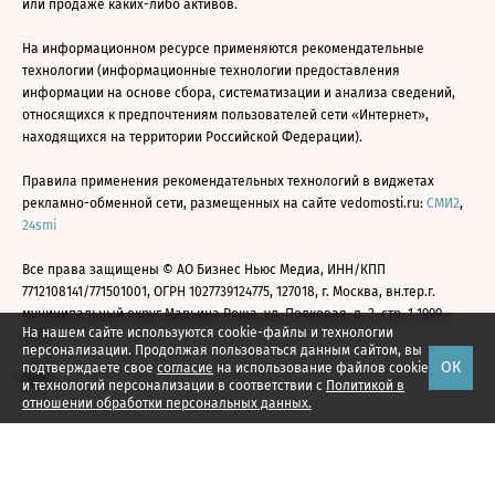
или продаже каких-либо активов.
На информационном ресурсе применяются рекомендательные
технологии (информационные технологии предоставления
информации на основе сбора, систематизации и анализа сведений,
относящихся к предпочтениям пользователей сети «Интернет»,
находящихся на территории Российской Федерации).
Правила применения рекомендательных технологий в виджетах
рекламно-обменной сети, размещенных на сайте vedomosti.ru:
СМИ2
,
24smi
Все права защищены © АО Бизнес Ньюс Медиа, ИНН/КПП
7712108141/771501001, ОГРН 1027739124775, 127018, г. Москва, вн.тер.г.
муниципальный округ Марьина Роща, ул. Полковая, д. 3, стр. 1 1999—
На нашем сайте используются cookie-файлы и технологии
2026
персонализации. Продолжая пользоваться данным сайтом, вы
ОК
подтверждаете свое
согласие
на использование файлов cookie
и технологий персонализации в соответствии с
Политикой в
отношении обработки персональных данных.