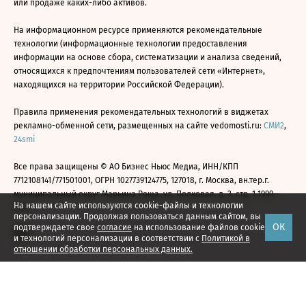
или продаже каких-либо активов.
На информационном ресурсе применяются рекомендательные
технологии (информационные технологии предоставления
информации на основе сбора, систематизации и анализа сведений,
относящихся к предпочтениям пользователей сети «Интернет»,
находящихся на территории Российской Федерации).
Правила применения рекомендательных технологий в виджетах
рекламно-обменной сети, размещенных на сайте vedomosti.ru:
СМИ2
,
24smi
Все права защищены © АО Бизнес Ньюс Медиа, ИНН/КПП
7712108141/771501001, ОГРН 1027739124775, 127018, г. Москва, вн.тер.г.
муниципальный округ Марьина Роща, ул. Полковая, д. 3, стр. 1 1999—
На нашем сайте используются cookie-файлы и технологии
2026
персонализации. Продолжая пользоваться данным сайтом, вы
ОК
подтверждаете свое
согласие
на использование файлов cookie
и технологий персонализации в соответствии с
Политикой в
отношении обработки персональных данных.