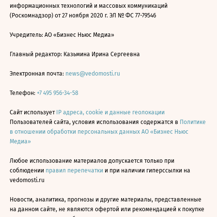
информационных технологий и массовых коммуникаций
(Роскомнадзор) от 27 ноября 2020 г. ЭЛ № ФС 77-79546
Учредитель: АО «Бизнес Ньюс Медиа»
Главный редактор: Казьмина Ирина Сергеевна
Электронная почта:
news@vedomosti.ru
Телефон:
+7 495 956-34-58
Сайт использует
IP адреса, cookie и данные геолокации
Пользователей сайта, условия использования содержатся в
Политике
в отношении обработки персональных данных АО «Бизнес Ньюс
Медиа»
Любое использование материалов допускается только при
соблюдении
правил перепечатки
и при наличии гиперссылки на
vedomosti.ru
Новости, аналитика, прогнозы и другие материалы, представленные
на данном сайте, не являются офертой или рекомендацией к покупке