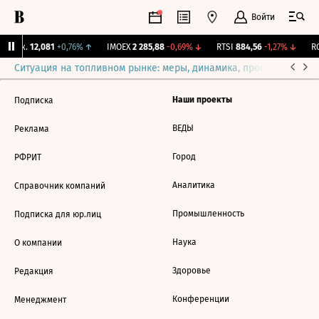
Войти
 Бирж.
12,081
+0,76%
↑
IMOEX
2 285,88
-0,69%
↓
RTSI
884,56
-1,27%
↓
RG
Ситуация на топливном рынке: меры, динамика, прогнозы
Выб
Наши проекты
Подписка
ВЕДЫ
Реклама
Город
РФРИТ
Аналитика
Справочник компаний
Промышленность
Подписка для юр.лиц
Наука
О компании
Здоровье
Редакция
Конференции
Менеджмент