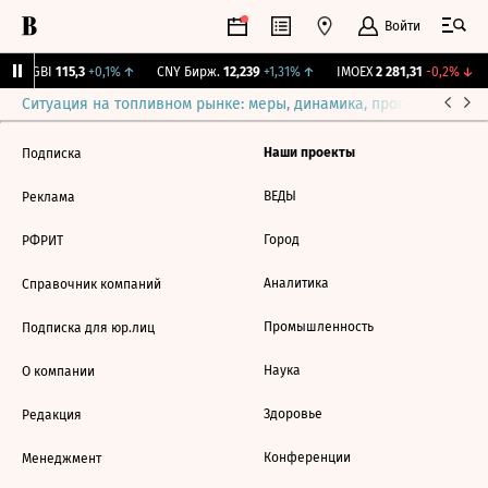
Войти
RGBI
115,3
+0,1%
↑
CNY Бирж.
12,239
+1,31%
↑
IMOEX
2 281,31
-0,2%
↓
Ситуация на топливном рынке: меры, динамика, прогнозы
Выб
Наши проекты
Подписка
ВЕДЫ
Реклама
Город
РФРИТ
Аналитика
Справочник компаний
Промышленность
Подписка для юр.лиц
Наука
О компании
Здоровье
Редакция
Конференции
Менеджмент