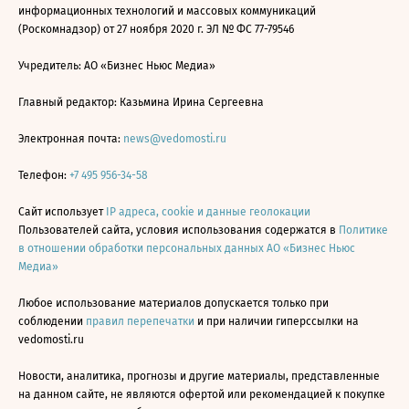
информационных технологий и массовых коммуникаций
(Роскомнадзор) от 27 ноября 2020 г. ЭЛ № ФС 77-79546
Учредитель: АО «Бизнес Ньюс Медиа»
Главный редактор: Казьмина Ирина Сергеевна
Электронная почта:
news@vedomosti.ru
Телефон:
+7 495 956-34-58
Сайт использует
IP адреса, cookie и данные геолокации
Пользователей сайта, условия использования содержатся в
Политике
в отношении обработки персональных данных АО «Бизнес Ньюс
Медиа»
Любое использование материалов допускается только при
соблюдении
правил перепечатки
и при наличии гиперссылки на
vedomosti.ru
Новости, аналитика, прогнозы и другие материалы, представленные
на данном сайте, не являются офертой или рекомендацией к покупке