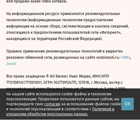
или продаже каких-либо активов.
На информационном ресурсе применяются рекомендательные
технологии (информационные технологии предоставления
информации на основе сбора, систематизации и анализа сведений,
относящихся к предпочтениям пользователей сети «Интернет»,
находящихся на территории Российской Федерации).
Правила применения рекомендательных технологий в виджетах
рекламно-обменной сети, размещенных на сайте vedomosti.ru:
СМИ2
,
24smi
Все права защищены © АО Бизнес Ньюс Медиа, ИНН/КПП
7712108141/771501001, ОГРН 1027739124775, 127018, г. Москва, вн.тер.г.
муниципальный округ Марьина Роща, ул. Полковая, д. 3, стр. 1 1999—
На нашем сайте используются cookie-файлы и технологии
2026
персонализации. Продолжая пользоваться данным сайтом, вы
ОК
подтверждаете свое
согласие
на использование файлов cookie
и технологий персонализации в соответствии с
Политикой в
отношении обработки персональных данных.