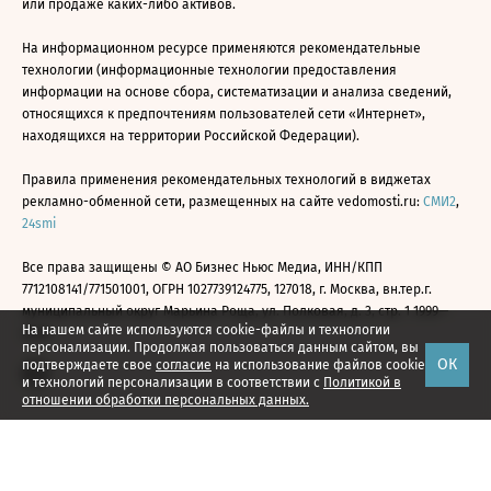
или продаже каких-либо активов.
На информационном ресурсе применяются рекомендательные
технологии (информационные технологии предоставления
информации на основе сбора, систематизации и анализа сведений,
относящихся к предпочтениям пользователей сети «Интернет»,
находящихся на территории Российской Федерации).
Правила применения рекомендательных технологий в виджетах
рекламно-обменной сети, размещенных на сайте vedomosti.ru:
СМИ2
,
24smi
Все права защищены © АО Бизнес Ньюс Медиа, ИНН/КПП
7712108141/771501001, ОГРН 1027739124775, 127018, г. Москва, вн.тер.г.
муниципальный округ Марьина Роща, ул. Полковая, д. 3, стр. 1 1999—
На нашем сайте используются cookie-файлы и технологии
2026
персонализации. Продолжая пользоваться данным сайтом, вы
ОК
подтверждаете свое
согласие
на использование файлов cookie
и технологий персонализации в соответствии с
Политикой в
отношении обработки персональных данных.