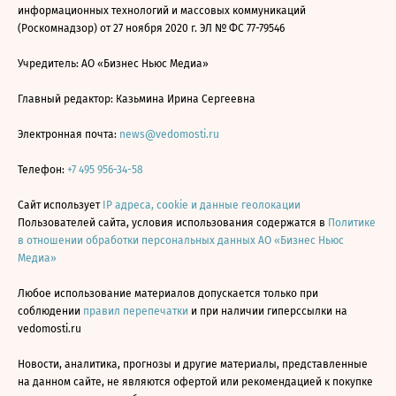
информационных технологий и массовых коммуникаций
(Роскомнадзор) от 27 ноября 2020 г. ЭЛ № ФС 77-79546
Учредитель: АО «Бизнес Ньюс Медиа»
Главный редактор: Казьмина Ирина Сергеевна
Электронная почта:
news@vedomosti.ru
Телефон:
+7 495 956-34-58
Сайт использует
IP адреса, cookie и данные геолокации
Пользователей сайта, условия использования содержатся в
Политике
в отношении обработки персональных данных АО «Бизнес Ньюс
Медиа»
Любое использование материалов допускается только при
соблюдении
правил перепечатки
и при наличии гиперссылки на
vedomosti.ru
Новости, аналитика, прогнозы и другие материалы, представленные
на данном сайте, не являются офертой или рекомендацией к покупке