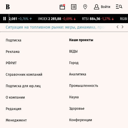
Войти
рж.
12,081
+0,76%
↑
IMOEX
2 285,88
-0,69%
↓
RTSI
884,56
-1,27%
↓
RGBI
Ситуация на топливном рынке: меры, динамика, прогнозы
Выб
Наши проекты
Подписка
ВЕДЫ
Реклама
Город
РФРИТ
Аналитика
Справочник компаний
Промышленность
Подписка для юр.лиц
Наука
О компании
Здоровье
Редакция
Конференции
Менеджмент