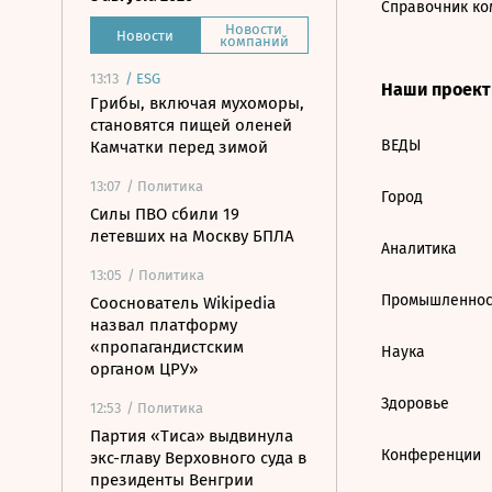
Справочник ко
Новости
Новости
компаний
13:13
/
ESG
Наши проек
Грибы, включая мухоморы,
становятся пищей оленей
ВЕДЫ
Камчатки перед зимой
13:07
/ Политика
Город
Силы ПВО сбили 19
летевших на Москву БПЛА
Аналитика
13:05
/ Политика
Промышленнос
Сооснователь Wikipedia
назвал платформу
«пропагандистским
Наука
органом ЦРУ»
Здоровье
12:53
/ Политика
Партия «Тиса» выдвинула
Конференции
экс-главу Верховного суда в
президенты Венгрии