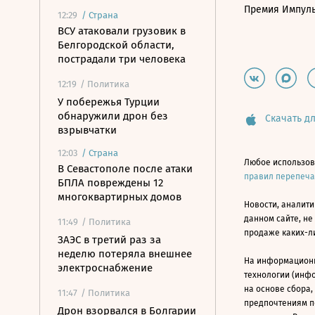
Премия Импул
12:29
/
Страна
ВСУ атаковали грузовик в
Белгородской области,
пострадали три человека
12:19
/ Политика
У побережья Турции
обнаружили дрон без
Скачать дл
взрывчатки
12:03
/
Страна
Любое использов
В Севастополе после атаки
правил перепеч
БПЛА повреждены 12
многоквартирных домов
Новости, аналити
данном сайте, не
11:49
/ Политика
продаже каких-л
ЗАЭС в третий раз за
неделю потеряла внешнее
На информацион
электроснабжение
технологии (инф
на основе сбора,
11:47
/ Политика
предпочтениям п
Дрон взорвался в Болгарии