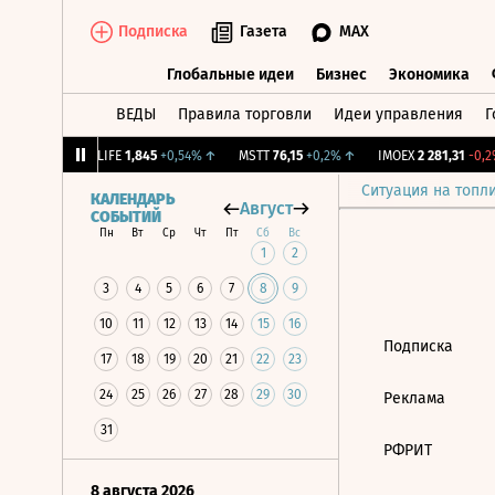
Подписка
Газета
MAX
Глобальные идеи
Бизнес
Экономика
ВЕДЫ
Правила торговли
Идеи управления
Г
Глобальные идеи
Бизнес
Экономик
39
+1,31%
↑
LIFE
1,845
+0,54%
↑
MSTT
76,15
+0,2%
↑
IMOEX
2 281,31
-0,2%
Ситуация на топл
КАЛЕНДАРЬ
Август
СОБЫТИЙ
Пн
Вт
Ср
Чт
Пт
Сб
Вс
1
2
3
4
5
6
7
8
9
10
11
12
13
14
15
16
Подписка
17
18
19
20
21
22
23
24
25
26
27
28
29
30
Реклама
31
РФРИТ
8 августа 2026