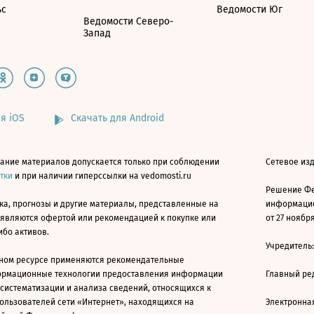
ьс
Ведомости Юг
Ведомости Северо-
Запад
я iOS
Скачать для Android
ание материалов допускается только при соблюдении
Сетевое изд
атки
и при наличии гиперссылки на vedomosti.ru
Решение Фе
ка, прогнозы и другие материалы, представленные на
информацио
 являются офертой или рекомендацией к покупке или
от 27 ноября
ибо активов.
Учредитель
ном ресурсе применяются рекомендательные
ормационные технологии предоставления информации
Главный ре
 систематизации и анализа сведений, относящихся к
ользователей сети «Интернет», находящихся на
Электронна