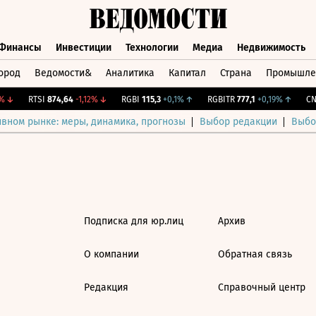
Финансы
Инвестиции
Технологии
Медиа
Недвижимость
ород
Ведомости&
Аналитика
Капитал
Страна
Промышле
а
Финансы
Инвестиции
Технологии
Медиа
Недвижимос
↓
RTSI
874,64
-1,12%
↓
RGBI
115,3
+0,1%
↑
RGBITR
777,1
+0,19%
↑
CNY
ивном рынке: меры, динамика, прогнозы
Выбор редакции
Выбо
Подписка для юр.лиц
Архив
О компании
Обратная связь
Редакция
Справочный центр