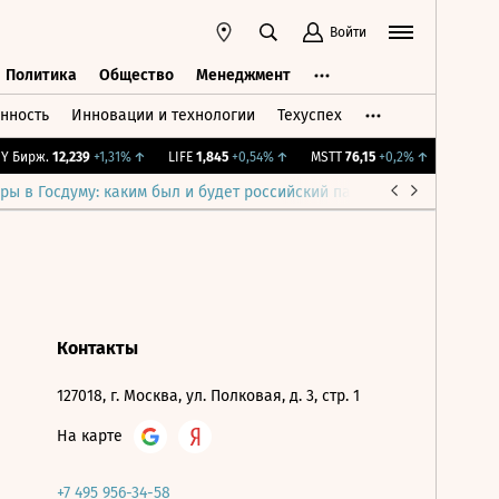
Войти
Политика
Общество
Менеджмент
нность
Инновации и технологии
Техуспех
ть
Политика
Общество
Менеджмент
 Бирж.
12,239
+1,31%
↑
LIFE
1,845
+0,54%
↑
MSTT
76,15
+0,2%
↑
IMOEX
2 
ры в Госдуму: каким был и будет российский парламент
Война н
Контакты
127018, г. Москва, ул. Полковая, д. 3, стр. 1
На карте
+7 495 956-34-58