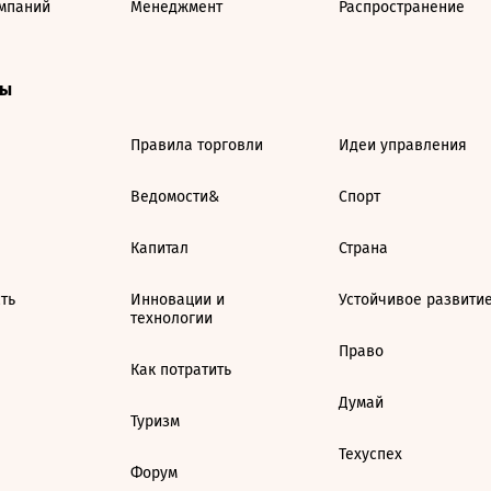
мпаний
Менеджмент
Распространение
ты
Правила торговли
Идеи управления
Ведомости&
Спорт
Капитал
Страна
ть
Инновации и
Устойчивое развити
технологии
Право
Как потратить
Думай
Туризм
Техуспех
Форум