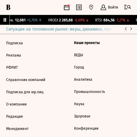
Войти
Y Бирж.
12,081
+0,76%
↑
IMOEX
2 285,88
-0,69%
↓
RTSI
884,56
-1,27%
↓
R
Ситуация на топливном рынке: меры, динамика, прогнозы
Выб
Наши проекты
Подписка
ВЕДЫ
Реклама
Город
РФРИТ
Аналитика
Справочник компаний
Промышленность
Подписка для юр.лиц
Наука
О компании
Здоровье
Редакция
Конференции
Менеджмент