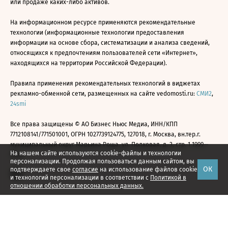
или продаже каких-либо активов.
На информационном ресурсе применяются рекомендательные
технологии (информационные технологии предоставления
информации на основе сбора, систематизации и анализа сведений,
относящихся к предпочтениям пользователей сети «Интернет»,
находящихся на территории Российской Федерации).
Правила применения рекомендательных технологий в виджетах
рекламно-обменной сети, размещенных на сайте vedomosti.ru:
СМИ2
,
24smi
Все права защищены © АО Бизнес Ньюс Медиа, ИНН/КПП
7712108141/771501001, ОГРН 1027739124775, 127018, г. Москва, вн.тер.г.
муниципальный округ Марьина Роща, ул. Полковая, д. 3, стр. 1 1999—
На нашем сайте используются cookie-файлы и технологии
2026
персонализации. Продолжая пользоваться данным сайтом, вы
ОК
подтверждаете свое
согласие
на использование файлов cookie
и технологий персонализации в соответствии с
Политикой в
отношении обработки персональных данных.