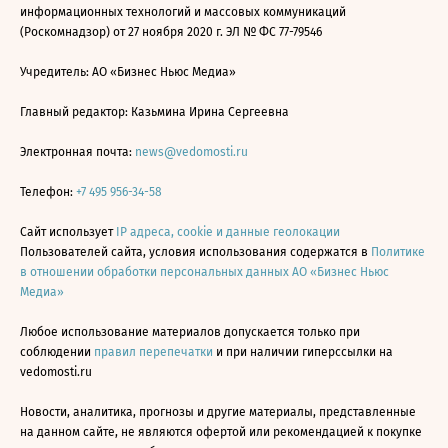
информационных технологий и массовых коммуникаций
(Роскомнадзор) от 27 ноября 2020 г. ЭЛ № ФС 77-79546
Учредитель: АО «Бизнес Ньюс Медиа»
Главный редактор: Казьмина Ирина Сергеевна
Электронная почта:
news@vedomosti.ru
Телефон:
+7 495 956-34-58
Сайт использует
IP адреса, cookie и данные геолокации
Пользователей сайта, условия использования содержатся в
Политике
в отношении обработки персональных данных АО «Бизнес Ньюс
Медиа»
Любое использование материалов допускается только при
соблюдении
правил перепечатки
и при наличии гиперссылки на
vedomosti.ru
Новости, аналитика, прогнозы и другие материалы, представленные
на данном сайте, не являются офертой или рекомендацией к покупке