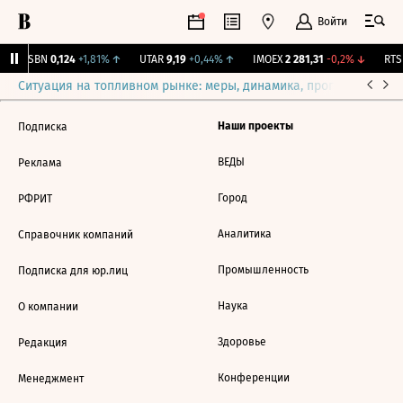
Войти
USBN
0,124
+1,81%
↑
UTAR
9,19
+0,44%
↑
IMOEX
2 281,31
-0,2%
↓
RTSI
Ситуация на топливном рынке: меры, динамика, прогнозы
Выб
Наши проекты
Подписка
ВЕДЫ
Реклама
Город
РФРИТ
Аналитика
Справочник компаний
Промышленность
Подписка для юр.лиц
Наука
О компании
Здоровье
Редакция
Конференции
Менеджмент