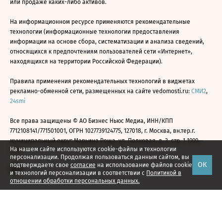
или продаже каких-либо активов.
На информационном ресурсе применяются рекомендательные
технологии (информационные технологии предоставления
информации на основе сбора, систематизации и анализа сведений,
относящихся к предпочтениям пользователей сети «Интернет»,
находящихся на территории Российской Федерации).
Правила применения рекомендательных технологий в виджетах
рекламно-обменной сети, размещенных на сайте vedomosti.ru:
СМИ2
,
24smi
Все права защищены © АО Бизнес Ньюс Медиа, ИНН/КПП
7712108141/771501001, ОГРН 1027739124775, 127018, г. Москва, вн.тер.г.
муниципальный округ Марьина Роща, ул. Полковая, д. 3, стр. 1 1999—
На нашем сайте используются cookie-файлы и технологии
2026
персонализации. Продолжая пользоваться данным сайтом, вы
ОК
подтверждаете свое
согласие
на использование файлов cookie
и технологий персонализации в соответствии с
Политикой в
отношении обработки персональных данных.