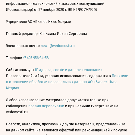
информационных технологий и массовых коммуникаций
(Роскомнадзор) от 27 ноября 2020 г. ЭЛ № ФС 77-79546
Учредитель: АО «Бизнес Ньюс Медиа»
Главный редактор: Казьмина Ирина Сергеевна
Электронная почта:
news@vedomosti.ru
Телефон:
+7 495 956-34-58
Сайт использует
IP адреса, cookie и данные геолокации
Пользователей сайта, условия использования содержатся в
Политике
в отношении обработки персональных данных АО «Бизнес Ньюс
Медиа»
Любое использование материалов допускается только при
соблюдении
правил перепечатки
и при наличии гиперссылки на
vedomosti.ru
Новости, аналитика, прогнозы и другие материалы, представленные
на данном сайте, не являются офертой или рекомендацией к покупке