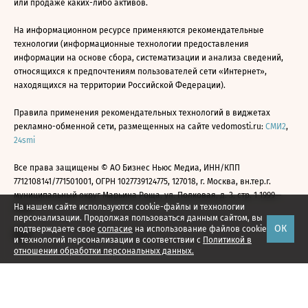
или продаже каких-либо активов.
На информационном ресурсе применяются рекомендательные
технологии (информационные технологии предоставления
информации на основе сбора, систематизации и анализа сведений,
относящихся к предпочтениям пользователей сети «Интернет»,
находящихся на территории Российской Федерации).
Правила применения рекомендательных технологий в виджетах
рекламно-обменной сети, размещенных на сайте vedomosti.ru:
СМИ2
,
24smi
Все права защищены © АО Бизнес Ньюс Медиа, ИНН/КПП
7712108141/771501001, ОГРН 1027739124775, 127018, г. Москва, вн.тер.г.
муниципальный округ Марьина Роща, ул. Полковая, д. 3, стр. 1 1999—
На нашем сайте используются cookie-файлы и технологии
2026
персонализации. Продолжая пользоваться данным сайтом, вы
ОК
подтверждаете свое
согласие
на использование файлов cookie
и технологий персонализации в соответствии с
Политикой в
отношении обработки персональных данных.