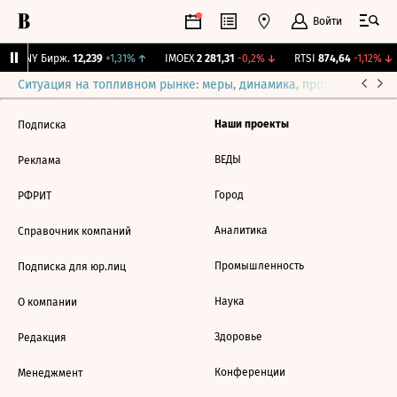
Войти
CNY Бирж.
12,239
+1,31%
↑
IMOEX
2 281,31
-0,2%
↓
RTSI
874,64
-1,12%
↓
Ситуация на топливном рынке: меры, динамика, прогнозы
Выб
Наши проекты
Подписка
ВЕДЫ
Реклама
Город
РФРИТ
Аналитика
Справочник компаний
Промышленность
Подписка для юр.лиц
Наука
О компании
Здоровье
Редакция
Конференции
Менеджмент