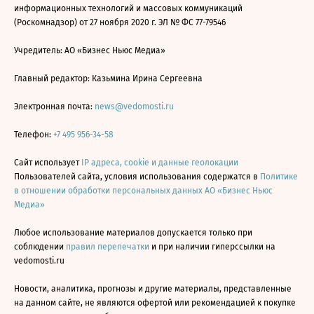
информационных технологий и массовых коммуникаций
(Роскомнадзор) от 27 ноября 2020 г. ЭЛ № ФС 77-79546
Учредитель: АО «Бизнес Ньюс Медиа»
Главный редактор: Казьмина Ирина Сергеевна
Электронная почта:
news@vedomosti.ru
Телефон:
+7 495 956-34-58
Сайт использует
IP адреса, cookie и данные геолокации
Пользователей сайта, условия использования содержатся в
Политике
в отношении обработки персональных данных АО «Бизнес Ньюс
Медиа»
Любое использование материалов допускается только при
соблюдении
правил перепечатки
и при наличии гиперссылки на
vedomosti.ru
Новости, аналитика, прогнозы и другие материалы, представленные
на данном сайте, не являются офертой или рекомендацией к покупке