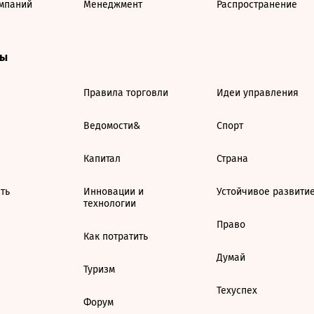
мпаний
Менеджмент
Распространение
ты
Правила торговли
Идеи управления
Ведомости&
Спорт
Капитал
Страна
ть
Инновации и
Устойчивое развити
технологии
Право
Как потратить
Думай
Туризм
Техуспех
Форум