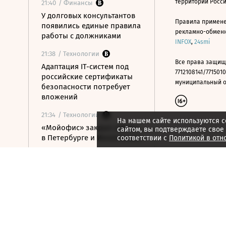
территории Росс
21:40
/ Финансы
У долговых консультантов
Правила примене
появились единые правила
рекламно-обменно
работы с должниками
INFOX
,
24smi
21:38
/ Технологии
Все права защищ
Адаптация IT-систем под
7712108141/7715010
российские сертификаты
муниципальный окр
безопасности потребует
вложений
21:34
/ Технологии
На нашем сайте используются c
«Мойофис» закрыл офисы
сайтом, вы подтверждаете свое
в Петербурге и Иннополисе
соответствии с
Политикой в отн
21:33
/ Политика
Россия поддержала
расширение
авиасообщения с
Казахстаном
21:28
/ Недвижимость