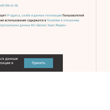
 495 956-34-58
ьзует
IP адреса, cookie и данные геолокации
Пользователей
овия использования содержатся в
Политике в отношении
персональных данных АО «Бизнес Ньюс Медиа»
ься данным
Принять
изации в