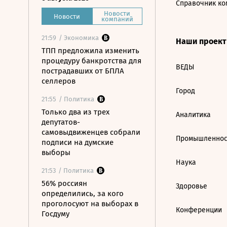
Справочник ко
Новости
Новости
компаний
21:59
/ Экономика
Наши проек
ТПП предложила изменить
процедуру банкротства для
ВЕДЫ
пострадавших от БПЛА
селлеров
Город
21:55
/ Политика
Только два из трех
Аналитика
депутатов-
самовыдвиженцев собрали
Промышленнос
подписи на думские
выборы
Наука
21:53
/ Политика
56% россиян
Здоровье
определились, за кого
проголосуют на выборах в
Конференции
Госдуму