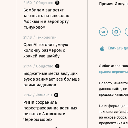
21:50
/ Общество
Премия Импул
Бомбилам запретят
таксовать на вокзалах
Москвы и в аэропорту
«Внуково»
21:48
/ Технологии
OpenAI готовит умную
Скачать дл
колонку размером с
хоккейную шайбу
21:44
/ Общество
Любое использов
правил перепеч
Бюджетные места ведущих
вузов занимает все больше
Новости, аналити
олимпиадников
данном сайте, не
продаже каких-л
21:42
/ Финансы
РНПК сохранила
На информацион
перестрахование военных
технологии (инф
рисков в Азовском и
на основе сбора,
Черном морях
предпочтениям п