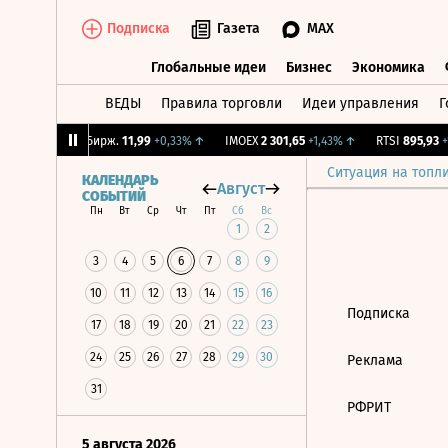
Подписка
Газета
MAX
Глобальные идеи
Бизнес
Экономика
ВЕДЫ
Правила торговли
Идеи управления
Г
Глобальные идеи
Бизнес
Экономик
05%
↑
CNY Бирж.
11,99
+0,33%
↑
IMOEX
2 301,65
+1,43%
↑
RTSI
895,93
+1
Ситуация на топл
КАЛЕНДАРЬ
Август
СОБЫТИЙ
Пн
Вт
Ср
Чт
Пт
Сб
Вс
1
2
3
4
5
6
7
8
9
10
11
12
13
14
15
16
Подписка
17
18
19
20
21
22
23
24
25
26
27
28
29
30
Реклама
31
РФРИТ
5 августа 2026