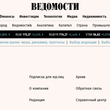
Финансы
Инвестиции
Технологии
Медиа
Недвижимость
ород
Ведомости&
Аналитика
Капитал
Страна
Промышле
а
Финансы
Инвестиции
Технологии
Медиа
Недвижимос
,68%
↑
RGBI
115,37
+0,43%
↑
RGBITR
776,27
+0,44%
↑
VTBR
56,82
+0,05%
ивном рынке: меры, динамика, прогнозы
Выбор редакции
Выбо
Подписка для юр.лиц
Архив
О компании
Обратная связь
Редакция
Справочный центр