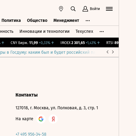
Войти
Политика
Общество
Менеджмент
нность
Инновации и технологии
Техуспех
ть
Политика
Общество
Менеджмент
↑
CNY Бирж.
11,99
+0,33%
↑
IMOEX
2 301,65
+1,43%
↑
RTSI
895,93
+1,68%
ры в Госдуму: каким был и будет российский парламент
Война н
Контакты
127018, г. Москва, ул. Полковая, д. 3, стр. 1
На карте
+7 495 956-34-58