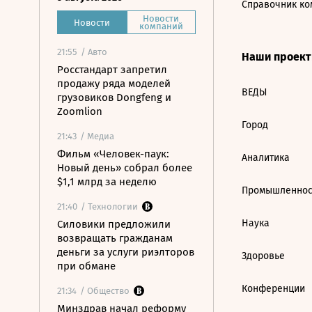
Справочник ко
Новости
Новости
компаний
21:55
/ Авто
Наши проек
Росстандарт запретил
продажу ряда моделей
ВЕДЫ
грузовиков Dongfeng и
Zoomlion
Город
21:43
/ Медиа
Фильм «Человек-паук:
Аналитика
Новый день» собрал более
$1,1 млрд за неделю
Промышленнос
21:40
/ Технологии
Наука
Силовики предложили
возвращать гражданам
деньги за услуги риэлторов
Здоровье
при обмане
Конференции
21:34
/ Общество
Минздрав начал реформу