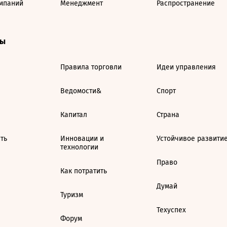
мпаний
Менеджмент
Распространение
ты
Правила торговли
Идеи управления
Ведомости&
Спорт
Капитал
Страна
ть
Инновации и
Устойчивое развити
технологии
Право
Как потратить
Думай
Туризм
Техуспех
Форум