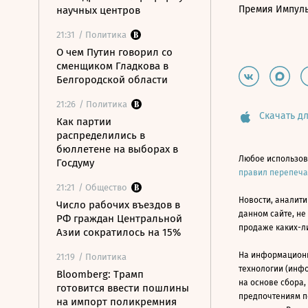
Премия Импул
научных центров
21:31
/ Политика
О чем Путин говорил со
сменщиком Гладкова в
Белгородской области
21:26
/ Политика
Скачать дл
Как партии
распределились в
бюллетене на выборах в
Любое использов
Госдуму
правил перепеч
21:21
/ Общество
Новости, аналити
Число рабочих въездов в
данном сайте, не
РФ граждан Центральной
продаже каких-л
Азии сократилось на 15%
На информацион
21:19
/ Политика
технологии (инф
Bloomberg: Трамп
на основе сбора,
готовится ввести пошлины
предпочтениям п
на импорт поликремния