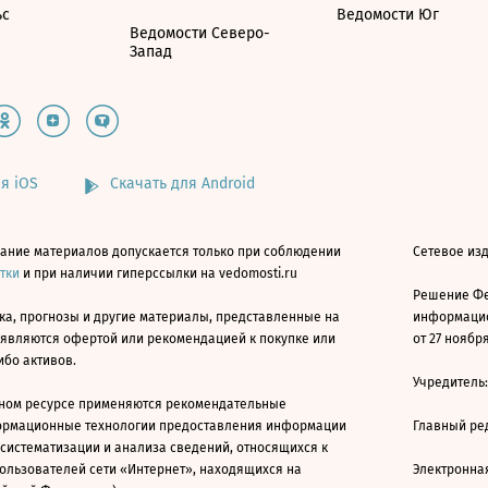
ьс
Ведомости Юг
Ведомости Северо-
Запад
я iOS
Скачать для Android
ание материалов допускается только при соблюдении
Сетевое изд
атки
и при наличии гиперссылки на vedomosti.ru
Решение Фе
ка, прогнозы и другие материалы, представленные на
информацио
 являются офертой или рекомендацией к покупке или
от 27 ноября
ибо активов.
Учредитель
ном ресурсе применяются рекомендательные
ормационные технологии предоставления информации
Главный ре
 систематизации и анализа сведений, относящихся к
ользователей сети «Интернет», находящихся на
Электронна