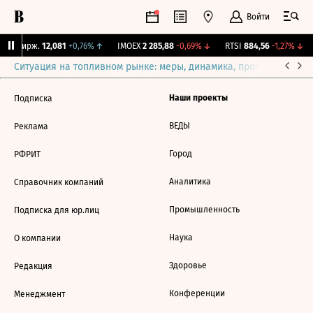
Войти
CNY Бирж.
12,081
+0,76%
↑
IMOEX
2 285,88
-0,69%
↓
RTSI
884,56
-1,27%
↓
Ситуация на топливном рынке: меры, динамика, прогнозы
Выб
Наши проекты
Подписка
ВЕДЫ
Реклама
Город
РФРИТ
Аналитика
Справочник компаний
Промышленность
Подписка для юр.лиц
Наука
О компании
Здоровье
Редакция
Конференции
Менеджмент