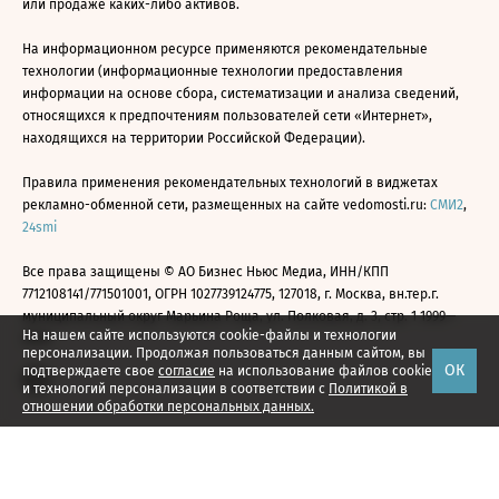
или продаже каких-либо активов.
На информационном ресурсе применяются рекомендательные
технологии (информационные технологии предоставления
информации на основе сбора, систематизации и анализа сведений,
относящихся к предпочтениям пользователей сети «Интернет»,
находящихся на территории Российской Федерации).
Правила применения рекомендательных технологий в виджетах
рекламно-обменной сети, размещенных на сайте vedomosti.ru:
СМИ2
,
24smi
Все права защищены © АО Бизнес Ньюс Медиа, ИНН/КПП
7712108141/771501001, ОГРН 1027739124775, 127018, г. Москва, вн.тер.г.
муниципальный округ Марьина Роща, ул. Полковая, д. 3, стр. 1 1999—
На нашем сайте используются cookie-файлы и технологии
2026
персонализации. Продолжая пользоваться данным сайтом, вы
ОК
подтверждаете свое
согласие
на использование файлов cookie
и технологий персонализации в соответствии с
Политикой в
отношении обработки персональных данных.