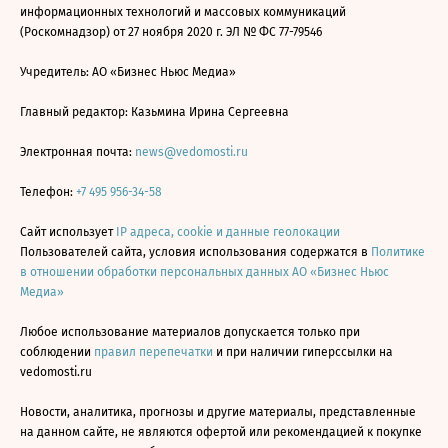
информационных технологий и массовых коммуникаций
(Роскомнадзор) от 27 ноября 2020 г. ЭЛ № ФС 77-79546
Учредитель: АО «Бизнес Ньюс Медиа»
Главный редактор: Казьмина Ирина Сергеевна
Электронная почта:
news@vedomosti.ru
Телефон:
+7 495 956-34-58
Сайт использует
IP адреса, cookie и данные геолокации
Пользователей сайта, условия использования содержатся в
Политике
в отношении обработки персональных данных АО «Бизнес Ньюс
Медиа»
Любое использование материалов допускается только при
соблюдении
правил перепечатки
и при наличии гиперссылки на
vedomosti.ru
Новости, аналитика, прогнозы и другие материалы, представленные
на данном сайте, не являются офертой или рекомендацией к покупке