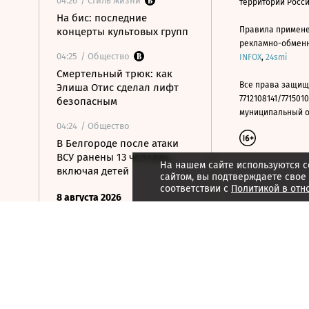
04:26
/ Стиль жизни
территории Росс
На бис: последние
Правила примене
концерты культовых групп
рекламно-обменно
04:25
/ Общество
INFOX
,
24smi
Смертельный трюк: как
Все права защищ
Элиша Отис сделал лифт
7712108141/7715010
безопасным
муниципальный окр
04:24
/ Общество
В Белгороде после атаки
ВСУ ранены 13 человек,
На нашем сайте используются c
включая детей
сайтом, вы подтверждаете свое
соответствии с
Политикой в отн
8 августа 2026
20:00
/ Общество
В Подольске во время
пожара в детской
больнице спасли двоих
детей
19:48
/ Политика