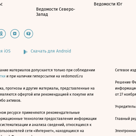
ьс
Ведомости Юг
Ведомости Северо-
Запад
я iOS
Скачать для Android
ание материалов допускается только при соблюдении
Сетевое изд
атки
и при наличии гиперссылки на vedomosti.ru
Решение Фе
ка, прогнозы и другие материалы, представленные на
информацио
 являются офертой или рекомендацией к покупке или
от 27 ноября
ибо активов.
Учредитель
ном ресурсе применяются рекомендательные
ормационные технологии предоставления информации
Главный ре
 систематизации и анализа сведений, относящихся к
ользователей сети «Интернет», находящихся на
Электронна