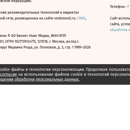
ийской Федерации).
Телефон:
+7
ния рекомендательных технологий в виджетах
й сети, размещенных на сайте vedomosti.ru:
СМИ2
,
Сайт испол
сайта, усл
обработки 
ены © АО Бизнес Ньюс Медиа, ИНН/КПП
01, ОГРН 1027739124775, 127018, г. Москва, вн.тер.г.
уг Марьина Роща, ул. Полковая, д. 3, стр. 1 1999—2026
ookie-файлы и технологии персонализации. Продолжая пользоват
согласие
на использование файлов cookie и технологий персонал
ошении обработки персональных данных.