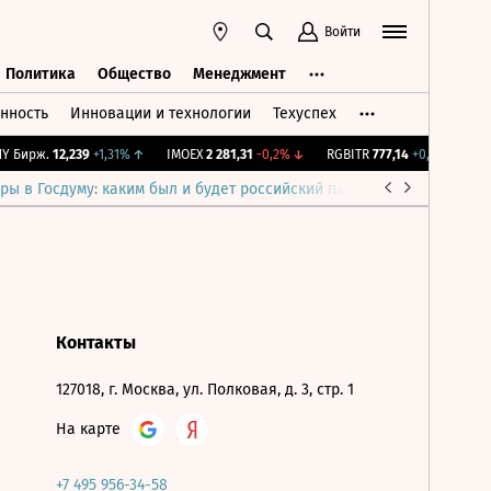
Войти
Политика
Общество
Менеджмент
нность
Инновации и технологии
Техуспех
ть
Политика
Общество
Менеджмент
 Бирж.
12,239
+1,31%
↑
IMOEX
2 281,31
-0,2%
↓
RGBITR
777,14
+0,2%
↑
RT
ры в Госдуму: каким был и будет российский парламент
Война н
Контакты
127018, г. Москва, ул. Полковая, д. 3, стр. 1
На карте
+7 495 956-34-58