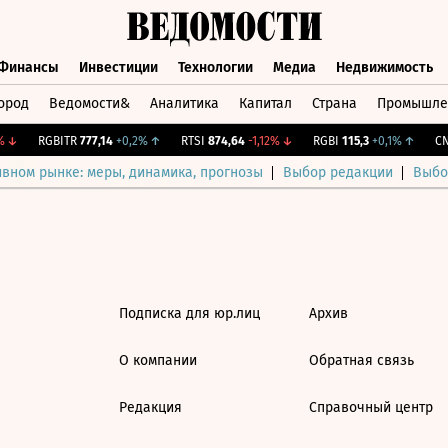
Финансы
Инвестиции
Технологии
Медиа
Недвижимость
ород
Ведомости&
Аналитика
Капитал
Страна
Промышле
а
Финансы
Инвестиции
Технологии
Медиа
Недвижимос
↓
RGBITR
777,14
+0,2%
↑
RTSI
874,64
-1,12%
↓
RGBI
115,3
+0,1%
↑
CNY
ивном рынке: меры, динамика, прогнозы
Выбор редакции
Выбо
Подписка для юр.лиц
Архив
О компании
Обратная связь
Редакция
Справочный центр