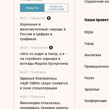
Справочник ко
Новости
Новости
компаний
06:21
/ Общество
Наши проек
Коренные и
малочисленные: народы в
ВЕДЫ
России в цифрах и
графиках
Город
06:20
/ Экономика
«Кто-то ходит в театр, а я –
Аналитика
на стройки»: карьера и
взгляды Марата Хуснуллина
Промышленнос
06:20
/ Политика
Наука
Ударные боеприпасы
«Куб-10МЭ» скоро появятся
в зоне спецоперации
Здоровье
06:03
/ Политика
Конференции
Финляндия отказалась
передавать Украине ракеты