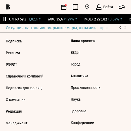
Войти
VEON-RX
59,3
+1,02%
↑
YAKG
35,4
+1,29%
↑
IMOEX
2 295,82
+0,64%
↑
RT
Ситуация на топливном рынке: меры, динамика, прогнозы
Выб
Наши проекты
Подписка
ВЕДЫ
Реклама
Город
РФРИТ
Аналитика
Справочник компаний
Промышленность
Подписка для юр.лиц
Наука
О компании
Здоровье
Редакция
Конференции
Менеджмент