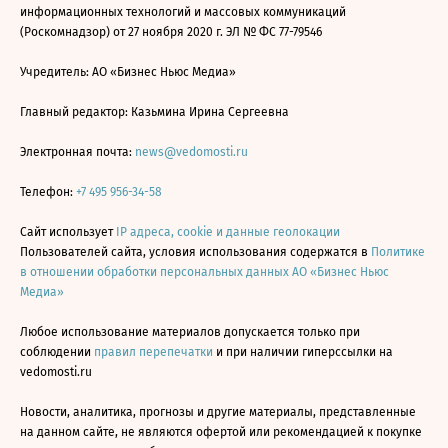
информационных технологий и массовых коммуникаций
(Роскомнадзор) от 27 ноября 2020 г. ЭЛ № ФС 77-79546
Учредитель: АО «Бизнес Ньюс Медиа»
Главный редактор: Казьмина Ирина Сергеевна
Электронная почта:
news@vedomosti.ru
Телефон:
+7 495 956-34-58
Сайт использует
IP адреса, cookie и данные геолокации
Пользователей сайта, условия использования содержатся в
Политике
в отношении обработки персональных данных АО «Бизнес Ньюс
Медиа»
Любое использование материалов допускается только при
соблюдении
правил перепечатки
и при наличии гиперссылки на
vedomosti.ru
Новости, аналитика, прогнозы и другие материалы, представленные
на данном сайте, не являются офертой или рекомендацией к покупке