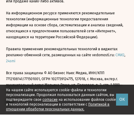
или продаже каких-либо активов.
На информационном ресурсе применяются рекомендательные
технологии (информационные технологии предоставления
информации на основе сбора, систематизации и анализа сведений,
относящихся к предпочтениям пользователей сети «Интернет»,
находящихся на территории Российской Федерации).
Правила применения рекомендательных технологий в виджетах
рекламно-обменной сети, размещенных на сайте vedomosti.ru:
СМИ2
,
24smi
Все права защищены © АО Бизнес Ньюс Медиа, ИНН/КПП
7712108141/771501001, ОГРН 1027739124775, 127018, г. Москва, вн.тер.г.
муниципальный округ Марьина Роща, ул. Полковая, д. 3, стр. 1 1999—
На нашем сайте используются cookie-файлы и технологии
2026
персонализации. Продолжая пользоваться данным сайтом, вы
ОК
подтверждаете свое
согласие
на использование файлов cookie
и технологий персонализации в соответствии с
Политикой в
отношении обработки персональных данных.