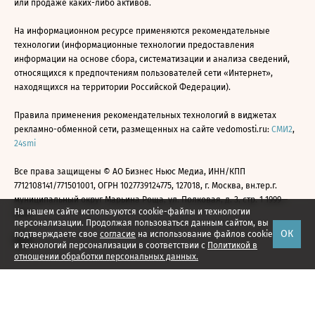
или продаже каких-либо активов.
На информационном ресурсе применяются рекомендательные
технологии (информационные технологии предоставления
информации на основе сбора, систематизации и анализа сведений,
относящихся к предпочтениям пользователей сети «Интернет»,
находящихся на территории Российской Федерации).
Правила применения рекомендательных технологий в виджетах
рекламно-обменной сети, размещенных на сайте vedomosti.ru:
СМИ2
,
24smi
Все права защищены © АО Бизнес Ньюс Медиа, ИНН/КПП
7712108141/771501001, ОГРН 1027739124775, 127018, г. Москва, вн.тер.г.
муниципальный округ Марьина Роща, ул. Полковая, д. 3, стр. 1 1999—
На нашем сайте используются cookie-файлы и технологии
2026
персонализации. Продолжая пользоваться данным сайтом, вы
ОК
подтверждаете свое
согласие
на использование файлов cookie
и технологий персонализации в соответствии с
Политикой в
отношении обработки персональных данных.