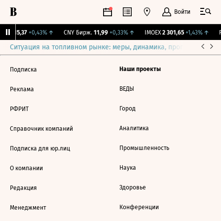
Войти
GBI
115,37
+0,43%
↑
CNY Бирж.
11,99
+0,33%
↑
IMOEX
2 301,65
+1,43%
↑
R
Ситуация на топливном рынке: меры, динамика, прогнозы
Выб
Наши проекты
Подписка
ВЕДЫ
Реклама
Город
РФРИТ
Аналитика
Справочник компаний
Промышленность
Подписка для юр.лиц
Наука
О компании
Здоровье
Редакция
Конференции
Менеджмент