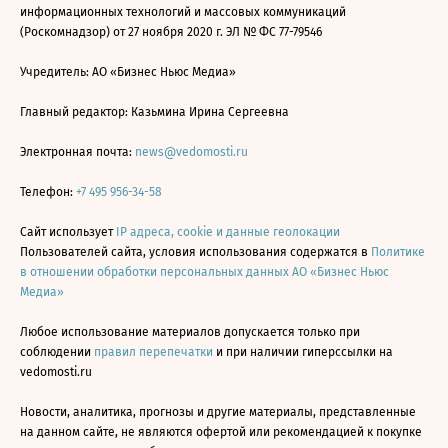
информационных технологий и массовых коммуникаций
(Роскомнадзор) от 27 ноября 2020 г. ЭЛ № ФС 77-79546
Учредитель: АО «Бизнес Ньюс Медиа»
Главный редактор: Казьмина Ирина Сергеевна
Электронная почта:
news@vedomosti.ru
Телефон:
+7 495 956-34-58
Сайт использует
IP адреса, cookie и данные геолокации
Пользователей сайта, условия использования содержатся в
Политике
в отношении обработки персональных данных АО «Бизнес Ньюс
Медиа»
Любое использование материалов допускается только при
соблюдении
правил перепечатки
и при наличии гиперссылки на
vedomosti.ru
Новости, аналитика, прогнозы и другие материалы, представленные
на данном сайте, не являются офертой или рекомендацией к покупке