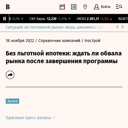
Войти
115,3
+0,1%
↑
CNY Бирж.
12,239
+1,31%
↑
IMOEX
2 281,31
-0,2%
↓
RGBITR
Ситуация на топливном рынке: меры, динамика, прогнозы
Выб
18 ноября 2022
/ Справочник компаний
/ Нострой
Без льготной ипотеки: ждать ли обвала
рынка после завершения программы
Архив
Оригинал пресс-релиза